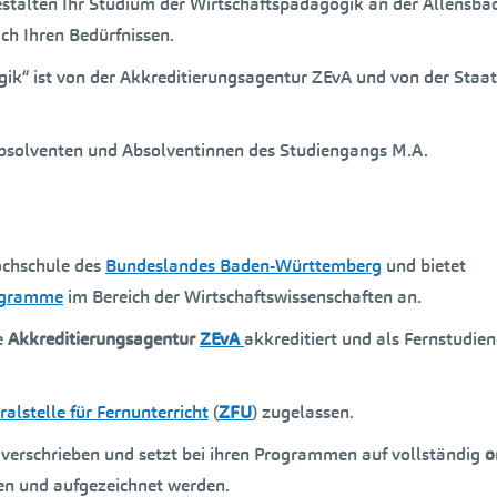
gestalten Ihr Studium der Wirtschaftspädagogik an der Allensba
ach Ihren Bedürfnissen.
ik“ ist von der Akkreditierungsagentur ZEvA und von der Staat
 Absolventen und Absolventinnen des Studiengangs M.A.
ochschule des
Bundeslandes Baden-Württemberg
und bietet
ogramme
im Bereich der Wirtschaftswissenschaften an.
e
Akkreditierungsagentur
ZEvA
akkreditiert und als Fernstudie
ralstelle für Fernunterricht
(
ZFU
) zugelassen.
ng verschrieben und setzt bei ihren Programmen auf vollständig
o
den und aufgezeichnet werden.