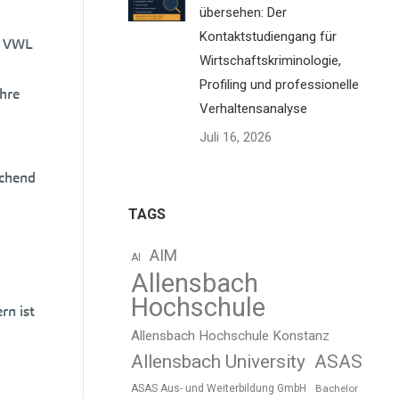
übersehen: Der
Kontaktstudiengang für
h VWL
Wirtschaftskriminologie,
Profiling und professionelle
hre
Verhaltensanalyse
Juli 16, 2026
echend
TAGS
AIM
AI
Allensbach
Hochschule
rn ist
Allensbach Hochschule Konstanz
Allensbach University
ASAS
ASAS Aus- und Weiterbildung GmbH
Bachelor