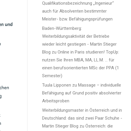
Qualifikationsbezeichnung „Ingenieur“
auch für Absolventen bestimmter
Meister- bzw. Befähigungsprüfungen
en und
Baden-Württemberg:
Weiterbildungsaktivität der Betriebe
n
wieder leicht gestiegen - Martin Stieger
Blog
zu
Online in Paris studieren! TopUp:
nutzen Sie Ihren MBA, MA, LL.M. … für
einen berufsorientierten MSc der PPA (1
Semester)
Tuula Lipponen
zu
Massage – individuelle
schen
Befähigung auf Grund positiv absolvierter
g
Arbeitsproben
Weiterbildungsmaster in Österreich und in
k
Deutschland: das sind zwei Paar Schuhe -
n
Martin Stieger Blog
zu
Österreich: die