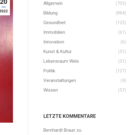
20
Allgemein
(703)
2022
Bildung
(884)
Gesundheit
(123)
Immobilien
(61)
Innovation
(6)
Kunst & Kultur
(31)
Lebensraum Wels
(31)
Politik
(127)
Veranstaltungen
(4)
Wissen
(57)
LETZTE KOMMENTARE
Bernhardt Braun
zu