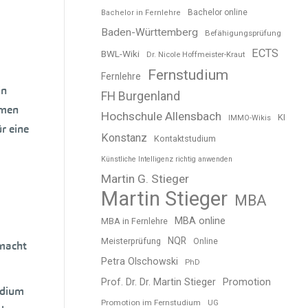
Bachelor online
Bachelor in Fernlehre
Baden-Württemberg
Befähigungsprüfung
ECTS
BWL-Wiki
Dr. Nicole Hoffmeister-Kraut
Fernstudium
Fernlehre
in
FH Burgenland
hmen
Hochschule Allensbach
KI
IMMO-Wikis
r eine
Konstanz
Kontaktstudium
Künstliche Intelligenz richtig anwenden
Martin G. Stieger
Martin Stieger
MBA
MBA online
MBA in Fernlehre
NQR
Meisterprüfung
Online
 macht
Petra Olschowski
PhD
Prof. Dr. Dr. Martin Stieger
Promotion
udium
Promotion im Fernstudium
UG