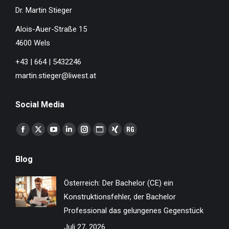
Dr. Martin Stieger
Alois-Auer-Straße 15
4600 Wels
+43 | 664 | 5432246
martin.stieger@liwest.at
Social Media
Finden Sie uns auf:
Facebook
X
YouTube
Linkedin
Instagram
Website
XING
ResearchGate
page
page
page
page
page
page
page
page
Blog
opens
opens
opens
opens
opens
opens
opens
opens
in
in
in
in
in
in
in
in
Österreich: Der Bachelor (CE) ein
new
new
new
new
new
new
new
new
Konstruktionsfehler, der Bachelor
window
window
window
window
window
window
window
window
Professional das gelungenes Gegenstück
Juli 27, 2026