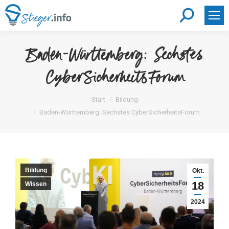
Search:
Baden-Württemberg: Sechstes
CyberSicherheitsForum
Sie befinden sich hier:
Start
Bildung
Baden-Württemberg: Sechstes CyberSicherheitsForum
Bildung
Okt.
18
Wissen
2024