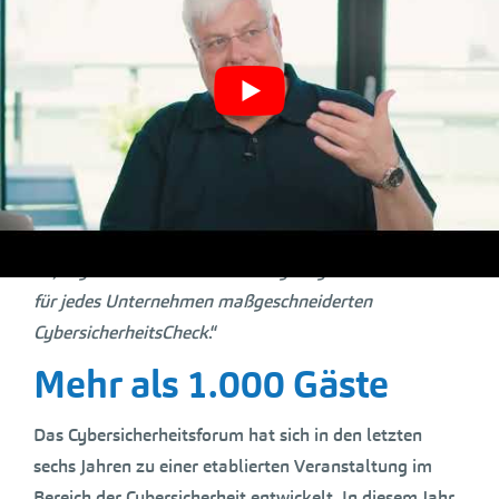
Inzwischen sind nicht nur die großen Unternehmen
Ziel von Cyberkriminalität. Mehr und mehr erleben
wir, dass auch kleine und mittlere Unternehmen
betroffen sind. Ihnen widerfahren verstärkt
Ausspähungen und Erpressungen mittels Attacken auf
Computernetze, Software und Hardware. Wir bieten
unseren Mitgliedsunternehmen unterschiedliche
Veranstaltungen zur Abwehr von Internetkriminalität
an, ergänzt wird unser Beratungsangebot durch den
für jedes Unternehmen maßgeschneiderten
CybersicherheitsCheck
.“
Mehr als 1.000 Gäste
Das Cybersicherheitsforum hat sich in den letzten
sechs Jahren zu einer etablierten Veranstaltung im
Bereich der Cybersicherheit entwickelt. In diesem Jahr