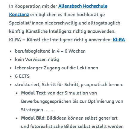
In Kooperation mit der
Allensbach Hochschule
Konstanz
ermöglichen es Ihnen hochkarätige
Spezialist*innen niederschwellig und alltagstauglich
künftig
K
ünstliche
I
ntelligenz
r
ichtig
a
nzuwenden.
KI-RA =
K
ünstliche
I
ntelligenz
r
ichtig
a
nwenden:
KI-RA
berufsbegleitend in 4 – 6 Wochen
kein Vorwissen nötig
lebenslanger Zugang auf die Lektionen
6 ECTS
strukturiert, Schritt für Schritt, pragmatisch lernen:
Modul Text
: von der Simulation von
Bewerbungsgesprächen bis zur Optimierung von
Strategien ……
Modul Bild
: Bildideen können selbst generiert
und fotorealistische Bilder selbst erstellt werden