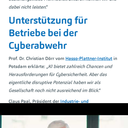
dabei nicht leisten
.“
Unterstützung für
Betriebe bei der
Cyberabwehr
Prof. Dr. Christian Dörr vom
Hasso-Plattner-Institut
in
Potsdam erklärte: „
KI bietet zahlreich Chancen und
Herausforderungen für Cybersicherheit. Aber das
eigentliche disruptive Potenzial haben wir als
Gesellschaft noch nicht ausreichend im Blick
.“
Claus Paal, Präsident der
Industrie- und
Handelskammer (IHK) Region Stuttgart
betonte: „
Die
IHK unterstützt die kleinen und mittleren Betriebe bei
der Vorbeugung und Abwehr von Cyberangriffen.