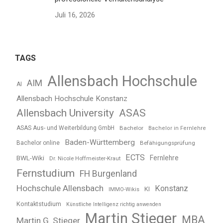
Juli 16, 2026
TAGS
Allensbach Hochschule
AIM
AI
Allensbach Hochschule Konstanz
Allensbach University
ASAS
ASAS Aus- und Weiterbildung GmbH
Bachelor
Bachelor in Fernlehre
Baden-Württemberg
Bachelor online
Befähigungsprüfung
ECTS
BWL-Wiki
Fernlehre
Dr. Nicole Hoffmeister-Kraut
Fernstudium
FH Burgenland
Hochschule Allensbach
Konstanz
KI
IMMO-Wikis
Kontaktstudium
Künstliche Intelligenz richtig anwenden
Martin Stieger
MBA
Martin G. Stieger