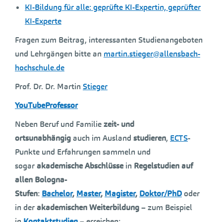
KI-Bildung für alle: geprüfte KI-Expertin, geprüfter
KI-Experte
Fragen zum Beitrag, interessanten Studienangeboten
und Lehrgängen bitte an
martin.stieger@allensbach-
hochschule.de
Prof. Dr. Dr. Martin
Stieger
YouTubeProfessor
Neben Beruf und Familie
zeit- und
ortsunabhängig
auch im Ausland
studieren
,
ECTS
-
Punkte und Erfahrungen sammeln und
sogar
akademische Abschlüsse
in
Regelstudien
auf
allen Bologna-
Stufen
:
Bachelor
,
Master
,
Magister
,
Doktor/PhD
oder
in der
akademischen Weiterbildung
– zum Beispiel
in
Kontaktstudien
– erreichen: