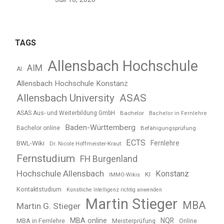
TAGS
Allensbach Hochschule
AIM
AI
Allensbach Hochschule Konstanz
Allensbach University
ASAS
ASAS Aus- und Weiterbildung GmbH
Bachelor
Bachelor in Fernlehre
Baden-Württemberg
Bachelor online
Befähigungsprüfung
ECTS
BWL-Wiki
Fernlehre
Dr. Nicole Hoffmeister-Kraut
Fernstudium
FH Burgenland
Hochschule Allensbach
Konstanz
KI
IMMO-Wikis
Kontaktstudium
Künstliche Intelligenz richtig anwenden
Martin Stieger
MBA
Martin G. Stieger
MBA online
NQR
MBA in Fernlehre
Meisterprüfung
Online