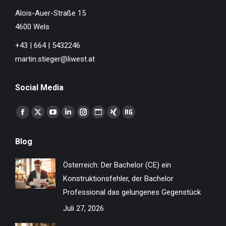
Alois-Auer-Straße 15
4600 Wels
+43 | 664 | 5432246
martin.stieger@liwest.at
Social Media
Finden Sie uns auf:
Facebook
X
YouTube
Linkedin
Instagram
Website
XING
ResearchGate
page
page
page
page
page
page
page
page
Blog
opens
opens
opens
opens
opens
opens
opens
opens
in
in
in
in
in
in
in
in
Österreich: Der Bachelor (CE) ein
new
new
new
new
new
new
new
new
Konstruktionsfehler, der Bachelor
window
window
window
window
window
window
window
window
Professional das gelungenes Gegenstück
Juli 27, 2026