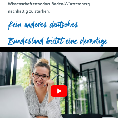
Wissenschaftsstandort Baden-Württemberg
nachhaltig zu stärken.
Kein anderes deutsches
Bundesland bietet eine derartige
Vielfalt an Hochschulen:
Baden-Württemberg bietet mit seiner differenzierten
Hochschullandschaft eine Fülle von
Studienmöglichkeiten.
Die Studierenden haben die Wahl zwischen
Universitäten,
Pädagogischen Hochschulen,