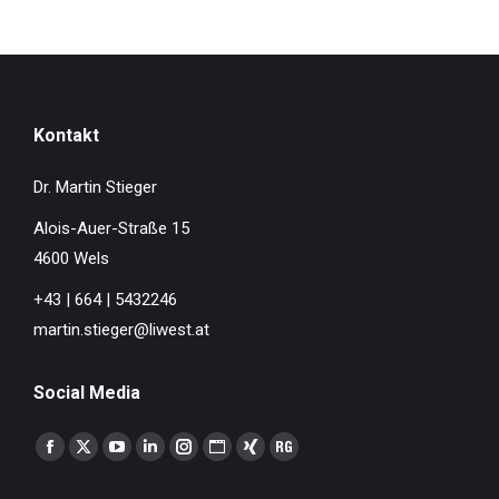
Kontakt
Dr. Martin Stieger
Alois-Auer-Straße 15
4600 Wels
+43 | 664 | 5432246
martin.stieger@liwest.at
Social Media
Finden Sie uns auf:
Facebook
X
YouTube
Linkedin
Instagram
Website
XING
ResearchGate
page
page
page
page
page
page
page
page