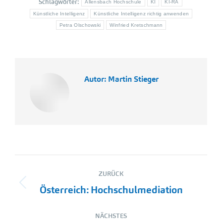
Schlagwörter:
Allensbach Hochschule
KI
KI-RA
Künstliche Intelligenz
Künstliche Intelligenz richtig anwenden
Petra Olschowski
Winfried Kretschmann
Autor:
Martin Stieger
Kommentarnavigation
ZURÜCK
Vorheriger
Österreich: Hochschulmediation
Beitrag:
NÄCHSTES