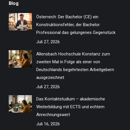
Blog
opens
opens
opens
opens
opens
opens
opens
opens
in
in
in
in
in
in
in
in
Österreich: Der Bachelor (CE) ein
new
new
new
new
new
new
new
new
Konstruktionsfehler, der Bachelor
window
window
window
window
window
window
window
window
Professional das gelungenes Gegenstück
Juli 27, 2026
Allensbach Hochschule Konstanz zum
zweiten Mal in Folge als einer von
Deutschlands begehrtesten Arbeitgebern
ausgezeichnet
Juli 27, 2026
Das Kontaktstudium – akademische
Weiterbildung mit ECTS und echtem
Anrechnungswert
Juli 16, 2026