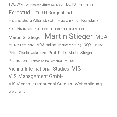
ECTS
BWL-Wiki
Fernlehre
Dr. Nicole Hoffmeister-Kraut
Fernstudium
FH Burgenland
Hochschule Allensbach
Konstanz
KI
IMMO-Wikis
Kontaktstudium
Künstliche Intelligenz richtig anwenden
Martin Stieger
MBA
Martin G. Stieger
MBA online
NQR
MBA in Fernlehre
Meisterprüfung
Online
Petra Olschowski
Prof. Dr. Dr. Martin Stieger
PhD
Promotion
Promotion im Fernstudium
UG
VIS
Vienna International Studies
VIS Management GmbH
VIS Vienna International Studies
Weiterbildung
Wels
WKO