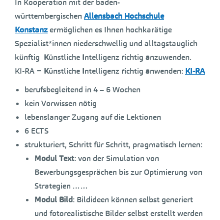
In Kooperation mit der baden-
württembergischen
Allensbach Hochschule
Konstanz
ermöglichen es Ihnen hochkarätige
Spezialist*innen niederschwellig und alltagstauglich
künftig
K
ünstliche
I
ntelligenz
r
ichtig
a
nzuwenden.
KI-RA =
K
ünstliche
I
ntelligenz
r
ichtig
a
nwenden:
KI-RA
berufsbegleitend in 4 – 6 Wochen
kein Vorwissen nötig
lebenslanger Zugang auf die Lektionen
6 ECTS
strukturiert, Schritt für Schritt, pragmatisch lernen:
Modul Text
: von der Simulation von
Bewerbungsgesprächen bis zur Optimierung von
Strategien ……
Modul Bild
: Bildideen können selbst generiert
und fotorealistische Bilder selbst erstellt werden