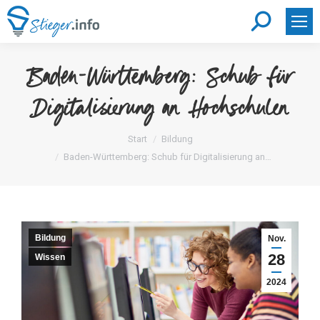
Search:
Baden-Württemberg: Schub für
Digitalisierung an Hochschulen
Sie befinden sich hier:
Start
Bildung
Baden-Württemberg: Schub für Digitalisierung an…
Bildung
Nov.
28
Wissen
2024