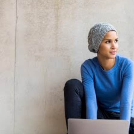
Bewerbungen auf Stellen in Engpassregionen wie im ländl
Rund 1.000 Lehrkräfte für
gewonnen
Die erste Einstellungsrunde für das kommende Schuljahr 
gewonnen werden. Im Vorjahr waren es im gleichen Zeitr
Insgesamt rund 5.100 Stellen stehen zur Besetzung für da
Stellen.
Lehrer Online in Baden-Württemberg: Stellen
Wichtig für den Schulerfolg unserer SuS sind gut ausgebi
Auch für berufstätige Pädagog*innen gut geeignet, ein Fe
Die
Allensbach Hochschule
ist eine staatlich anerkannte H
verschiedene berufsbegleitende
Bachelor-
und
Masterpr