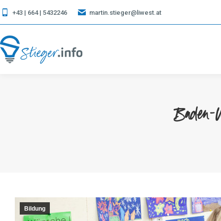
+43 | 664 | 5432246
martin.stieger@liwest.at
Baden-W
Bildung