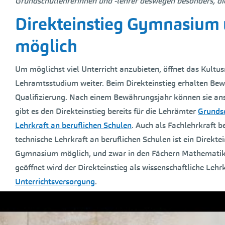
Grundschullehrerinnen und -lehrer deswegen besonders, d
Direkteinstieg Gymnasium 
möglich
Um möglichst viel Unterricht anzubieten, öffnet das Kultus
Lehramtsstudium weiter. Beim Direkteinstieg erhalten Be
Qualifizierung. Nach einem Bewährungsjahr können sie ans
gibt es den Direkteinstieg bereits für die Lehrämter
Grunds
Lehrkraft an beruflichen Schulen
. Auch als Fachlehrkraft 
technische Lehrkraft an beruflichen Schulen ist ein Direkte
Gymnasium möglich, und zwar in den Fächern Mathematik, P
geöffnet wird der Direkteinstieg als wissenschaftliche Lehr
Unterrichtsversorgung
.
Für den Direkteinstieg sind aktuell etwa 900 Stellen geöff
wenn sich keine ausgebildete Lehrkraft auf die Stelle bewi