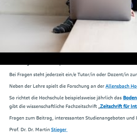
Die Studiengänge der
Allensbach Hochschule
sind durch di
konzipiert.
Alle Studiengänge sind zusätzlich von der Staatlichen
Zent
Die
Allensbach Hochschule
hat sich voll der Digitalisieru
basierte Vorlesungen
, die in geschützten Räumen stattfin
Das digitale Lernen wird durch didaktisch hochwertig aufbe
ihrem eigenen Lerntempo bearbeiten können.
Bei Fragen steht jederzeit ein/e Tutor/in oder Dozent/in zu
Neben der Lehre spielt die Forschung an der
Allensbach Ho
So richtet die Hochschule beispielsweise jährlich das
Boden
gibt die wissenschaftliche Fachzeitschrift „
Zeitschrift für 
Fragen zum Beitrag, interessanten Studienangeboten und 
Prof. Dr. Dr. Martin
Stieger