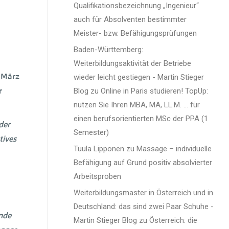
Qualifikationsbezeichnung „Ingenieur“
auch für Absolventen bestimmter
Meister- bzw. Befähigungsprüfungen
Baden-Württemberg:
Weiterbildungsaktivität der Betriebe
. März
wieder leicht gestiegen - Martin Stieger
r
Blog
zu
Online in Paris studieren! TopUp:
nutzen Sie Ihren MBA, MA, LL.M. … für
einen berufsorientierten MSc der PPA (1
der
Semester)
tives
Tuula Lipponen
zu
Massage – individuelle
Befähigung auf Grund positiv absolvierter
Arbeitsproben
Weiterbildungsmaster in Österreich und in
Deutschland: das sind zwei Paar Schuhe -
nde
Martin Stieger Blog
zu
Österreich: die