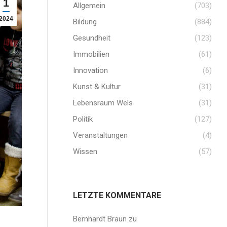
1
Allgemein
(703)
2024
Bildung
(884)
Gesundheit
(123)
Immobilien
(61)
Innovation
(6)
Kunst & Kultur
(31)
Lebensraum Wels
(31)
Politik
(127)
Veranstaltungen
(4)
Wissen
(57)
LETZTE KOMMENTARE
Bernhardt Braun
zu