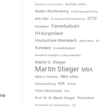
Bachelor online
Bachelor in Fernlehre
Baden-Württemberg
Befähigungsprüfung
ECTS
BWL-Wiki
Dr. Nicole Hoffmeister-Kraut
Fernstudium
Fernlehre
FH Burgenland
Hochschule Allensbach
KI
IMMO-Wikis
Konstanz
Kontaktstudium
Künstliche Intelligenz richtig anwenden
Martin G. Stieger
Martin Stieger
MBA
MBA online
MBA in Fernlehre
NQR
Meisterprüfung
Online
Petra Olschowski
PhD
ung
Prof. Dr. Dr. Martin Stieger
Promotion
Promotion im Fernstudium
UG