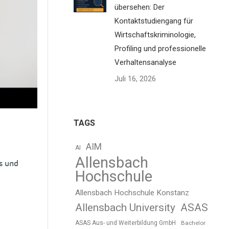
ngänge
übersehen: Der
Kontaktstudiengang für
Wirtschaftskriminologie,
Profiling und professionelle
nline-
Verhaltensanalyse
Juli 16, 2026
n in
TAGS
AIM
AI
Allensbach
s und
Hochschule
Allensbach Hochschule Konstanz
Allensbach University
ASAS
ASAS Aus- und Weiterbildung GmbH
Bachelor