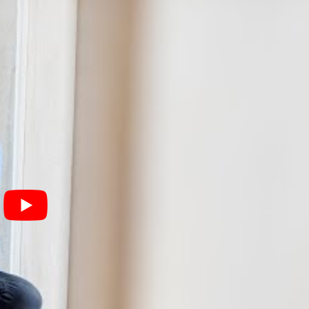
ichen Raum oder im Großraum Stuttgart.
 das kommende Schuljahr bere
war bereits im November 2023.
Rund 1.000 Lehrkräfte konnten 
aum knapp 900 Personen.
s Schuljahr 2024/2025 an, im vergangenen Jahr waren es etwa 
ldete Pädagoginnen und Pädagogen!
rnstudium an der
Allensbach Hochschule:
ochschule des
Bundeslandes Baden-Württemberg
und bietet
ogramme
im Bereich der Wirtschaftswissenschaften an.