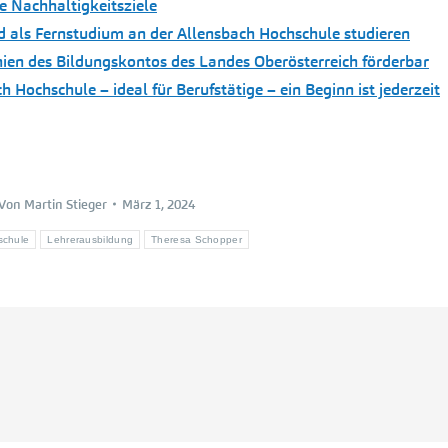
e Nachhaltigkeitsziele
ls Fernstudium an der Allensbach Hochschule studieren
nien des Bildungskontos des Landes Oberösterreich förderbar
Hochschule – ideal für Berufstätige – ein Beginn ist jederzeit
Von
Martin Stieger
März 1, 2024
schule
Lehrerausbildung
Theresa Schopper