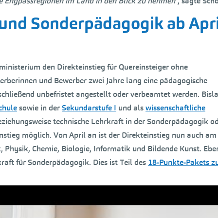
ie Engpassregionen im Land in den Blick zu nehmen
“, sagte Sch
und Sonderpädagogik ab Apri
ministerium den Direkteinstieg für Quereinsteiger ohne
werberinnen und Bewerber zwei Jahre lang eine pädagogische
chließend unbefristet angestellt oder verbeamtet werden. Bisl
chule
sowie in der
Sekundarstufe I
und als
wissenschaftliche
beziehungsweise technische Lehrkraft in der Sonderpädagogik od
instieg möglich. Von April an ist der Direkteinstieg nun auch am
hysik, Chemie, Biologie, Informatik und Bildende Kunst. Eben
kraft für Sonderpädagogik. Dies ist Teil des
18-Punkte-Pakets z
net. Das bedeutet, dass Direkteinsteiger eingestellt werden könn
rbt. Besonders erfolgsversprechend sind deswegen auch hier