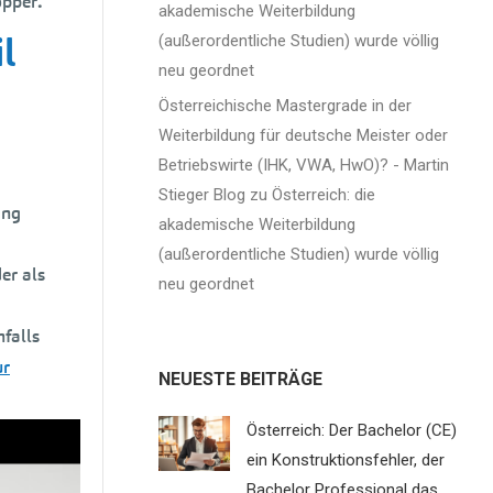
opper
.
akademische Weiterbildung
l
(außerordentliche Studien) wurde völlig
neu geordnet
Österreichische Mastergrade in der
Weiterbildung für deutsche Meister oder
Betriebswirte (IHK, VWA, HwO)? - Martin
Stieger Blog
zu
Österreich: die
ang
akademische Weiterbildung
(außerordentliche Studien) wurde völlig
er als
neu geordnet
falls
ur
NEUESTE BEITRÄGE
Österreich: Der Bachelor (CE)
en,
ein Konstruktionsfehler, der
Bachelor Professional das