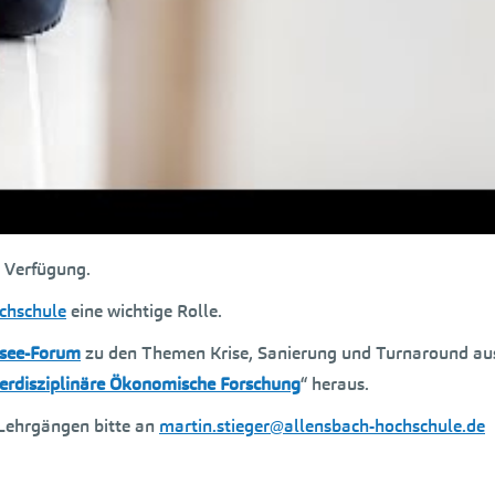
e
Akkreditierungsagentur
ZEvA
akkreditiert und als Fernstudie
ralstelle für Fernunterricht
(
ZFU
) zugelassen.
ng verschrieben und setzt bei ihren Programmen auf vollständig
o
den und aufgezeichnet werden.
reitete Studienmaterialien unterstützt, welche die Studierende
r Verfügung.
chschule
eine wichtige Rolle.
see-Forum
zu den Themen Krise, Sanierung und Turnaround au
Interdisziplinäre Ökonomische Forschung
“ heraus.
Lehrgängen bitte an
martin.stieger@allensbach-hochschule.de