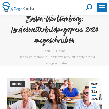
Search:
Baden-Württemberg:
Landesweiterbildungspreis 2024
ausgeschrieben
Sie befinden sich hier:
Start
Bildung
Baden-Württemberg: Landesweiterbildungspreis 2024
ausgeschrieben
Bildung
März
15
2024