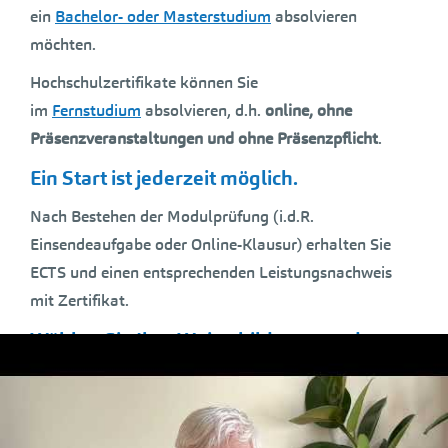
ein
Bachelor- oder Masterstudium
absolvieren
möchten.
Hochschulzertifikate können Sie
im
Fernstudium
absolvieren, d.h.
online, ohne
Präsenzveranstaltungen und ohne Präsenzpflicht
.
Ein Start ist jederzeit möglich.
Nach Bestehen der Modulprüfung (i.d.R.
Einsendeaufgabe oder Online-Klausur) erhalten Sie
ECTS und einen entsprechenden Leistungsnachweis
mit Zertifikat.
Wählen Sie Ihre Weiterbildung aus den
folgenden Kategorien:
Finanz- und Risikomanagement
HR Management und Psychologie