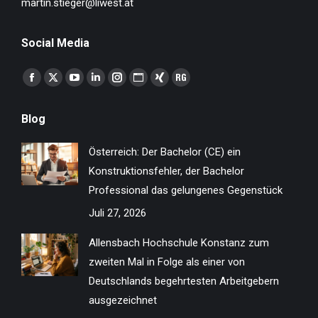
martin.stieger@liwest.at
Social Media
Finden Sie uns auf:
Facebook
X
YouTube
Linkedin
Instagram
Website
XING
ResearchGate
page
page
page
page
page
page
page
page
Blog
opens
opens
opens
opens
opens
opens
opens
opens
in
in
in
in
in
in
in
in
Österreich: Der Bachelor (CE) ein
new
new
new
new
new
new
new
new
Konstruktionsfehler, der Bachelor
window
window
window
window
window
window
window
window
Professional das gelungenes Gegenstück
Juli 27, 2026
Allensbach Hochschule Konstanz zum
zweiten Mal in Folge als einer von
Deutschlands begehrtesten Arbeitgebern
ausgezeichnet