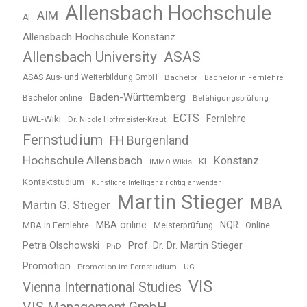
Allensbach Hochschule
AIM
AI
Allensbach Hochschule Konstanz
Allensbach University
ASAS
ASAS Aus- und Weiterbildung GmbH
Bachelor
Bachelor in Fernlehre
Baden-Württemberg
Bachelor online
Befähigungsprüfung
ECTS
BWL-Wiki
Fernlehre
Dr. Nicole Hoffmeister-Kraut
Fernstudium
FH Burgenland
Hochschule Allensbach
Konstanz
KI
IMMO-Wikis
Kontaktstudium
Künstliche Intelligenz richtig anwenden
Martin Stieger
MBA
Martin G. Stieger
MBA online
NQR
MBA in Fernlehre
Meisterprüfung
Online
Petra Olschowski
Prof. Dr. Dr. Martin Stieger
PhD
Promotion
Promotion im Fernstudium
UG
VIS
Vienna International Studies