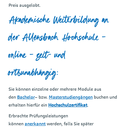
Preis ausgelobt.
Akademische Weiterbildung an
der Allensbach Hochschule –
online – zeit- und
ortsunabhängig:
Sie können einzelne oder mehrere Module aus
den
Bachelor
– bzw.
Masterstudiengängen
buchen und
erhalten hierfür ein
Hochschulzertifikat
.
Erbrachte Prüfungsleistungen
können
anerkannt
werden, falls Sie später