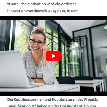
zusätzliche Motivation wird ein dotierter
Innovationswettbewerb ausgelobt, in dem
interdisziplinäre Studierendenteams ihre Ideen
umsetzen und präsentieren können.
Kategorie: Klimaschutz
Barbara Ette,
Referentin für Nachhaltigkeit in der
Lehre, Stabsstelle Nachhaltigkeit
Gabriele Schaub
, Referentin für
Schlüsselqualifikationen am SQ-Zentrum der
Universität
Konstanz
;
Anton Schwärzler,
Student und wissenschaftliche
Hilfskraft im studentisch geführten Green Office für
den Bereich Nachhaltigkeit in der Lehre.
Die Koordinatorinnen und Koordinatoren des Projekts
„qualifikation N“ haben an der Uni Konstanz ein von