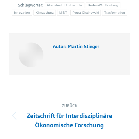
Schlagwörter:
Allensbach Hochschule
Baden-Württemberg
Innovation
Klimaschutz
MINT
Petra Olschowski
Trasformation
Autor:
Martin Stieger
Kommentarnavigation
ZURÜCK
Zeitschrift für Interdisziplinäre
Vorheriger
Ökonomische Forschung
Beitrag: