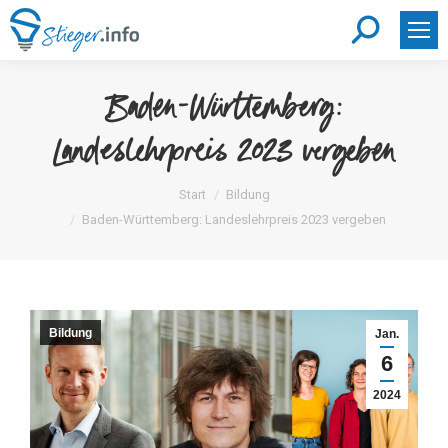
Search:
Baden-Württemberg:
Landeslehrpreis 2023 vergeben
Sie befinden sich hier:
Start
Bildung
Baden-Württemberg: Landeslehrpreis 2023 vergeben
Bildung
Jan.
6
2024