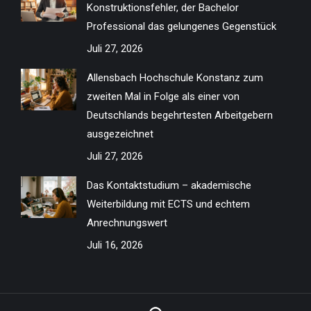
Konstruktionsfehler, der Bachelor
window
window
window
window
window
window
window
window
Professional das gelungenes Gegenstück
Juli 27, 2026
Allensbach Hochschule Konstanz zum
zweiten Mal in Folge als einer von
Deutschlands begehrtesten Arbeitgebern
ausgezeichnet
Juli 27, 2026
Das Kontaktstudium – akademische
Weiterbildung mit ECTS und echtem
Anrechnungswert
Juli 16, 2026