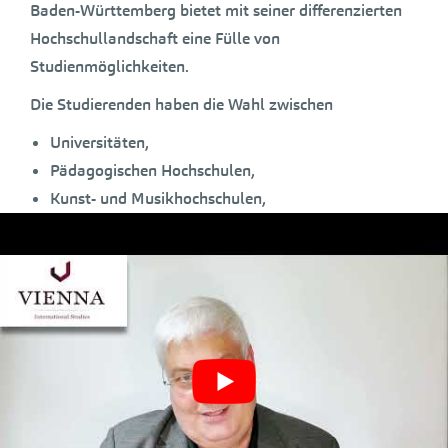
Baden-Württemberg bietet mit seiner differenzierten
Hochschullandschaft eine Fülle von
Studienmöglichkeiten.
Die Studierenden haben die Wahl zwischen
Universitäten,
Pädagogischen Hochschulen,
Kunst- und Musikhochschulen,
Hochschulen für angewandte Wissenschaften sowie
der
Dualen Hochschule
mit jeweils unterschiedlichen Fächerprofilen und
Studienzielen.
Forschung und Lehre an den Universitäten,
Hochschulen für angewandte Wissenschaften
(Fachhochschulen) und Pädagogischen Hochschulen