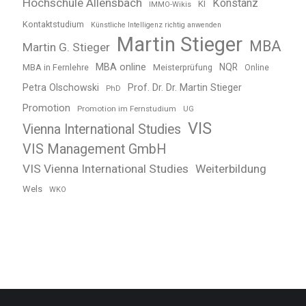
Hochschule Allensbach
Konstanz
KI
IMMO-Wikis
Kontaktstudium
Künstliche Intelligenz richtig anwenden
Martin Stieger
MBA
Martin G. Stieger
MBA online
NQR
MBA in Fernlehre
Meisterprüfung
Online
Petra Olschowski
Prof. Dr. Dr. Martin Stieger
PhD
Promotion
Promotion im Fernstudium
UG
VIS
Vienna International Studies
VIS Management GmbH
VIS Vienna International Studies
Weiterbildung
Wels
WKO