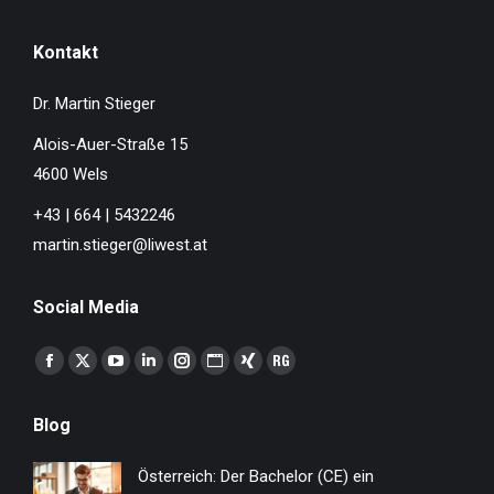
Kontakt
Dr. Martin Stieger
Alois-Auer-Straße 15
4600 Wels
+43 | 664 | 5432246
martin.stieger@liwest.at
Social Media
Finden Sie uns auf:
Facebook
X
YouTube
Linkedin
Instagram
Website
XING
ResearchGate
page
page
page
page
page
page
page
page
Blog
opens
opens
opens
opens
opens
opens
opens
opens
in
in
in
in
in
in
in
in
Österreich: Der Bachelor (CE) ein
new
new
new
new
new
new
new
new