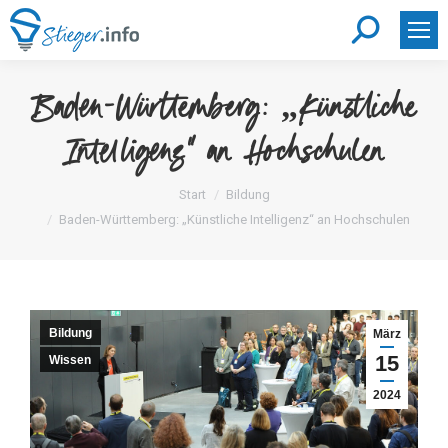
Search:
Baden-Württemberg: „Künstliche
Intelligenz“ an Hochschulen
Sie befinden sich hier:
Start
Bildung
Baden-Württemberg: „Künstliche Intelligenz“ an Hochschulen
Bildung
März
15
Wissen
2024