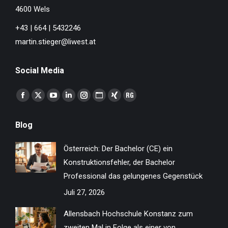
4600 Wels
+43 | 664 | 5432246
martin.stieger@liwest.at
Social Media
Finden Sie uns auf:
Facebook
X
YouTube
Linkedin
Instagram
Website
XING
ResearchGate
page
page
page
page
page
page
page
page
Blog
opens
opens
opens
opens
opens
opens
opens
opens
in
in
in
in
in
in
in
in
Österreich: Der Bachelor (CE) ein
new
new
new
new
new
new
new
new
Konstruktionsfehler, der Bachelor
window
window
window
window
window
window
window
window
Professional das gelungenes Gegenstück
Juli 27, 2026
Allensbach Hochschule Konstanz zum
zweiten Mal in Folge als einer von