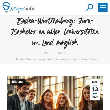
Search:
Baden-Württemberg: Jura-
Bachelor an allen Universitäten
im Land möglich
Sie befinden sich hier:
Start
Bildung
Baden-Württemberg: Jura-Bachelor an allen Universitäten…
Bildung
Dez.
13
2025