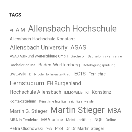
TAGS
Allensbach Hochschule
AIM
AI
Allensbach Hochschule Konstanz
Allensbach University
ASAS
ASAS Aus- und Weiterbildung GmbH
Bachelor
Bachelor in Fernlehre
Baden-Württemberg
Bachelor online
Befähigungsprüfung
ECTS
BWL-Wiki
Fernlehre
Dr. Nicole Hoffmeister-Kraut
Fernstudium
FH Burgenland
Hochschule Allensbach
Konstanz
KI
IMMO-Wikis
Kontaktstudium
Künstliche Intelligenz richtig anwenden
Martin Stieger
MBA
Martin G. Stieger
MBA online
NQR
MBA in Fernlehre
Meisterprüfung
Online
Petra Olschowski
Prof. Dr. Dr. Martin Stieger
PhD