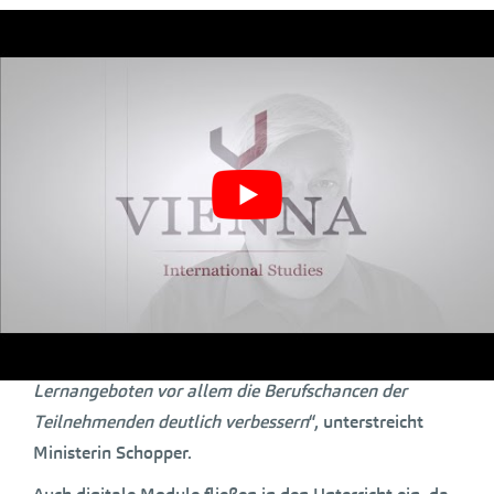
Berufsorientierung. Das Kultusministerium strebt an,
dass die GBZ die Zusammenarbeit mit Jobcentern und
Arbeitsagenturen ausbauen und gering literalisierten
Erwachsenen neue Chancen für den Arbeitsmarkt
ermöglichen. So bietet das GBZ Mannheim einen Kurs
in einem Pflegeheim an, um die
Schriftsprachkompetenz von zehn Mitarbeiterinnen zu
verbessern. Benutzt werden Texte und Formulare aus
dem Arbeitsalltag, die eine direkte Anwendung am
Arbeitsplatz ermöglichen. „
Es geht bei den
Grundbildungszentren um viel mehr als um Lesen und
Schreiben, sondern wir wollen mit diesen
Lernangeboten vor allem die Berufschancen der
Teilnehmenden deutlich verbessern
“, unterstreicht
Ministerin Schopper.