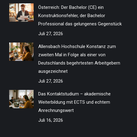
in
in
in
in
in
in
in
in
Österreich: Der Bachelor (CE) ein
new
new
new
new
new
new
new
new
Konstruktionsfehler, der Bachelor
window
window
window
window
window
window
window
window
Professional das gelungenes Gegenstück
Juli 27, 2026
Allensbach Hochschule Konstanz zum
zweiten Mal in Folge als einer von
Deutschlands begehrtesten Arbeitgebern
ausgezeichnet
Juli 27, 2026
Das Kontaktstudium – akademische
Weiterbildung mit ECTS und echtem
Anrechnungswert
Juli 16, 2026