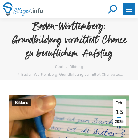
Search:
Baden-Württemberg:
Grundbildung vermittelt Chance
zu beruflichem Aufstieg
Sie befinden sich hier:
Start
Bildung
Baden-Württemberg: Grundbildung vermittelt Chance zu…
Bildung
Feb.
15
2025