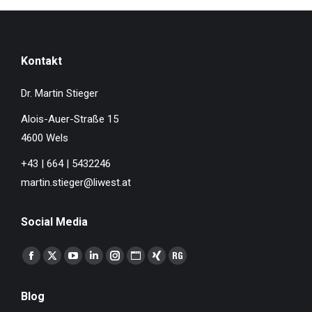
Kontakt
Dr. Martin Stieger
Alois-Auer-Straße 15
4600 Wels
+43 | 664 | 5432246
martin.stieger@liwest.at
Social Media
Finden Sie uns auf:
Facebook
X
YouTube
Linkedin
Instagram
Website
XING
ResearchGate
page
page
page
page
page
page
page
page
Blog
opens
opens
opens
opens
opens
opens
opens
opens