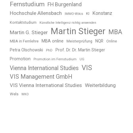
Fernstudium
FH Burgenland
Hochschule Allensbach
Konstanz
KI
IMMO-Wikis
Kontaktstudium
Künstliche Intelligenz richtig anwenden
Martin Stieger
MBA
Martin G. Stieger
MBA online
NQR
MBA in Fernlehre
Meisterprüfung
Online
Petra Olschowski
Prof. Dr. Dr. Martin Stieger
PhD
Promotion
Promotion im Fernstudium
UG
VIS
Vienna International Studies
VIS Management GmbH
VIS Vienna International Studies
Weiterbildung
Wels
WKO