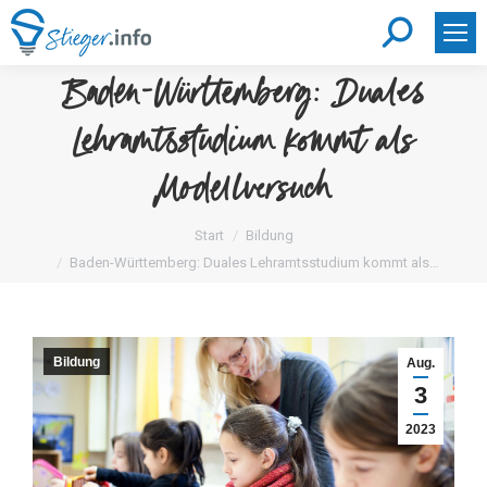
Search:
Baden-Württemberg: Duales
Lehramtsstudium kommt als
Modellversuch
Sie befinden sich hier:
Start
Bildung
Baden-Württemberg: Duales Lehramtsstudium kommt als…
Bildung
Aug.
3
2023