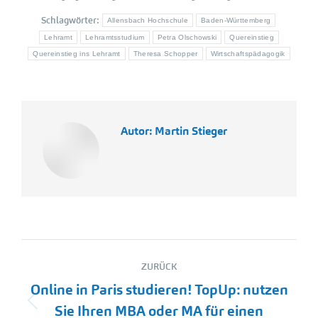
Schlagwörter:
Allensbach Hochschule
Baden-Württemberg
Lehramt
Lehramtsstudium
Petra Olschowski
Quereinstieg
Quereinstieg ins Lehramt
Theresa Schopper
Wirtschaftspädagogik
Autor:
Martin Stieger
Kommentarnavigation
ZURÜCK
Online in Paris studieren! TopUp: nutzen
Vorheriger
Sie Ihren MBA oder MA für einen