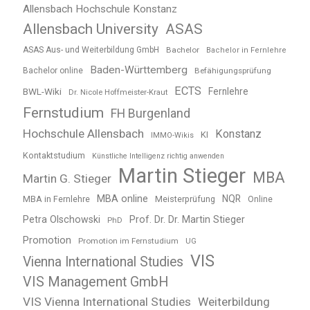
Allensbach Hochschule Konstanz
Allensbach University
ASAS
ASAS Aus- und Weiterbildung GmbH
Bachelor
Bachelor in Fernlehre
Baden-Württemberg
Bachelor online
Befähigungsprüfung
ECTS
BWL-Wiki
Fernlehre
Dr. Nicole Hoffmeister-Kraut
Fernstudium
FH Burgenland
Hochschule Allensbach
Konstanz
KI
IMMO-Wikis
Kontaktstudium
Künstliche Intelligenz richtig anwenden
Martin Stieger
MBA
Martin G. Stieger
MBA online
NQR
MBA in Fernlehre
Meisterprüfung
Online
Petra Olschowski
Prof. Dr. Dr. Martin Stieger
PhD
Promotion
Promotion im Fernstudium
UG
VIS
Vienna International Studies
VIS Management GmbH
VIS Vienna International Studies
Weiterbildung