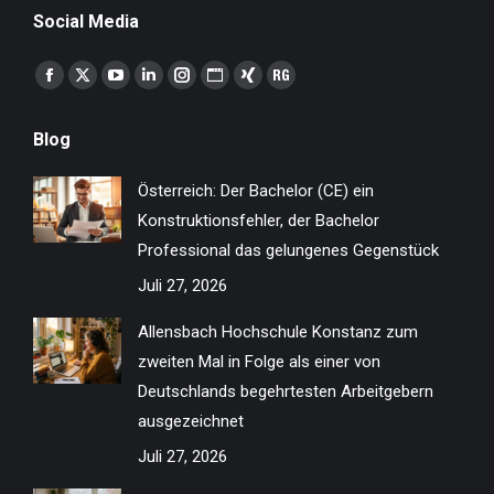
Social Media
Finden Sie uns auf:
Facebook
X
YouTube
Linkedin
Instagram
Website
XING
ResearchGate
page
page
page
page
page
page
page
page
Blog
opens
opens
opens
opens
opens
opens
opens
opens
in
in
in
in
in
in
in
in
Österreich: Der Bachelor (CE) ein
new
new
new
new
new
new
new
new
Konstruktionsfehler, der Bachelor
window
window
window
window
window
window
window
window
Professional das gelungenes Gegenstück
Juli 27, 2026
Allensbach Hochschule Konstanz zum
zweiten Mal in Folge als einer von
Deutschlands begehrtesten Arbeitgebern
ausgezeichnet
Juli 27, 2026