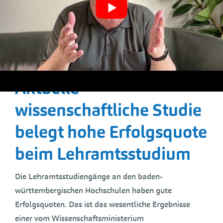
insbesondere in den MINT-Fächern, zu begeistern. Im
Juni hat die Kampagne einen kompletten Relaunch
erfahren und wurde mit der „The Länd“ Kampagne
verlinkt. Die ersten Rückmeldungen – auch aus
anderen Bundesländern – waren sehr positiv.
Aktuelle
wissenschaftliche Studie
belegt hohe Erfolgsquote
beim Lehramtsstudium
Die Lehramtsstudiengänge an den baden-
württembergischen Hochschulen haben gute
Erfolgsquoten. Das ist das wesentliche Ergebnisse
einer vom Wissenschaftsministerium