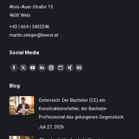
Alois-Auer-Straße 15
4600 Wels
+43 | 664 | 5432246
martin.stieger@liwest.at
Social Media
Finden Sie uns auf:
Facebook
X
YouTube
Linkedin
Instagram
Website
XING
ResearchGate
page
page
page
page
page
page
page
page
Blog
opens
opens
opens
opens
opens
opens
opens
opens
in
in
in
in
in
in
in
in
Österreich: Der Bachelor (CE) ein
new
new
new
new
new
new
new
new
Konstruktionsfehler, der Bachelor
window
window
window
window
window
window
window
window
Professional das gelungenes Gegenstück
Juli 27, 2026