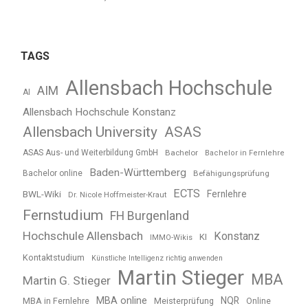
TAGS
Allensbach Hochschule
AIM
AI
Allensbach Hochschule Konstanz
Allensbach University
ASAS
ASAS Aus- und Weiterbildung GmbH
Bachelor
Bachelor in Fernlehre
Baden-Württemberg
Bachelor online
Befähigungsprüfung
ECTS
BWL-Wiki
Fernlehre
Dr. Nicole Hoffmeister-Kraut
Fernstudium
FH Burgenland
Hochschule Allensbach
Konstanz
KI
IMMO-Wikis
Kontaktstudium
Künstliche Intelligenz richtig anwenden
Martin Stieger
MBA
Martin G. Stieger
MBA online
NQR
MBA in Fernlehre
Meisterprüfung
Online