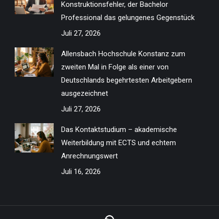
Konstruktionsfehler, der Bachelor
window
window
window
window
window
window
window
window
Professional das gelungenes Gegenstück
Juli 27, 2026
Allensbach Hochschule Konstanz zum
zweiten Mal in Folge als einer von
Deutschlands begehrtesten Arbeitgebern
ausgezeichnet
Juli 27, 2026
Das Kontaktstudium – akademische
Weiterbildung mit ECTS und echtem
Anrechnungswert
Juli 16, 2026