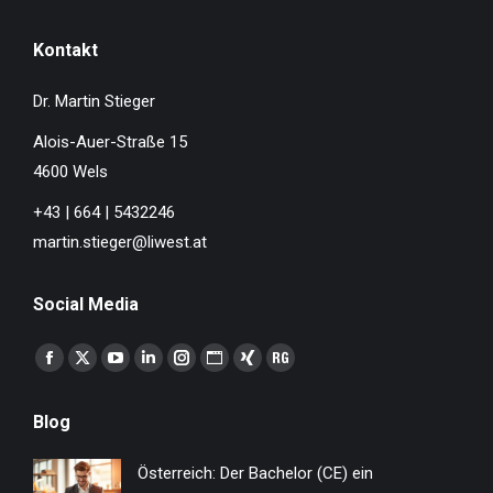
Kontakt
Dr. Martin Stieger
Alois-Auer-Straße 15
4600 Wels
+43 | 664 | 5432246
martin.stieger@liwest.at
Social Media
Finden Sie uns auf:
Facebook
X
YouTube
Linkedin
Instagram
Website
XING
ResearchGate
page
page
page
page
page
page
page
page
Blog
opens
opens
opens
opens
opens
opens
opens
opens
in
in
in
in
in
in
in
in
Österreich: Der Bachelor (CE) ein
new
new
new
new
new
new
new
new