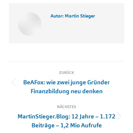
Autor:
Martin Stieger
Kommentarnavigation
ZURÜCK
BeAFox: wie zwei junge Gründer
Vorheriger
Finanzbildung neu denken
Beitrag:
NÄCHSTES
MartinStieger.Blog: 12 Jahre – 1.172
Nächster
Beiträge – 1,2 Mio Aufrufe
Beitrag: