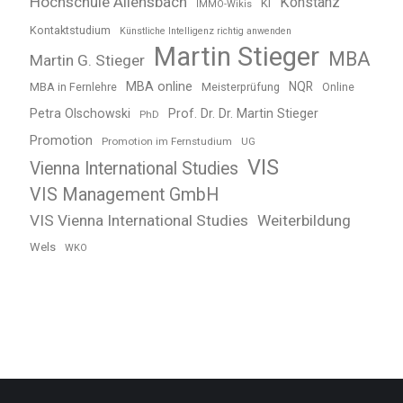
Hochschule Allensbach
Konstanz
KI
IMMO-Wikis
Kontaktstudium
Künstliche Intelligenz richtig anwenden
Martin Stieger
MBA
Martin G. Stieger
MBA online
NQR
MBA in Fernlehre
Meisterprüfung
Online
Petra Olschowski
Prof. Dr. Dr. Martin Stieger
PhD
Promotion
Promotion im Fernstudium
UG
VIS
Vienna International Studies
VIS Management GmbH
VIS Vienna International Studies
Weiterbildung
Wels
WKO