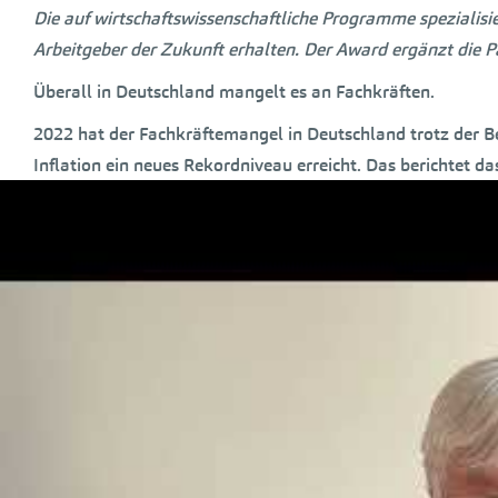
Die auf wirtschaftswissenschaftliche Programme spezialisi
Arbeitgeber der Zukunft erhalten. Der Award ergänzt die P
Überall in Deutschland mangelt es an Fachkräften.
2022 hat der Fachkräftemangel in Deutschland trotz der B
Inflation ein neues Rekordniveau erreicht. Das berichtet d
arbeitgebernahen
Instituts der deutschen Wirtschaft (IW)
.
Stellen für Fachkräfte nicht besetzt werden können, weil b
Verfügung standen, heißt es in der Studie. Berechnungen d
stehen bis 2035 sogar mehr als sieben Millionen Arbeitskr
„
Es ist klar, dass das die Anzahl der verfügbaren Mitarbeit
Übriges hinzu. Es werden einfach immer weniger Mitarbeit
Unternehmen um die verfügbaren Beschäftigten weiter zune
Aus- und Weiterbildung
“, sagt
Timo Keppler
, Kanzler der
A
Die
Allensbach Hochschule
in Konstanz ist eine staatlich