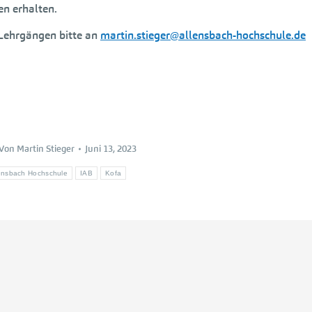
en erhalten.
Lehrgängen bitte an
martin.stieger@allensbach-hochschule.de
Von
Martin Stieger
Juni 13, 2023
ensbach Hochschule
IAB
Kofa