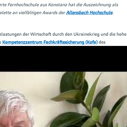
erte Fernhochschule aus Konstanz hat die Auszeichnung als
alette an vielfältigen Awards der
Allensbach Hochschule
.
elastungen der Wirtschaft durch den Ukrainekrieg und die hohe
as
Kompetenzzentrum Fachkräftesicherung (Kofa)
des
 Rechnerisch hätten im vergangenen Jahr mehr als 630.000 offe
undesweit keine entsprechend qualifizierten Arbeitslosen zur
es
Instituts für Arbeitsmarkt- und Berufsforschung (IAB)
zufolge
äfte weniger zur Verfügung.
er:innen nicht wieder steigen wird. Der demografische Wandel tu
er:innen zur Verfügung stehen, sodass der Wettbewerb zwische
hmen wird. Das gilt auch für uns als Anbieterin in der akadem
llensbach Hochschule
.
 anerkannte Hochschule des Bundeslandes Baden-Württemberg u