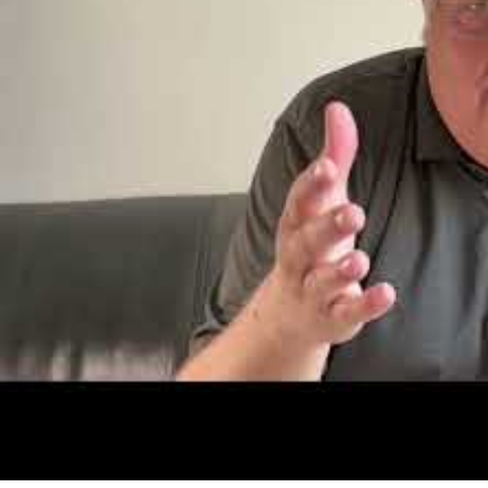
bietet verschiedene berufsbegleitende
Bachelor-
und
Mast
Die
Allensbach Hochschule
hat nun die Auszeichnung als A
Innovationsinstitut für Nachhaltigkeit und Digitalisierung
i
der Initiative ist
Brigitte Zypries
, Bundeswirtschaftsminister
zeigen damit, dass wir nicht nur als wirtschaftswissenschaf
sondern auch als Unternehmen und Teil des Mittelstandes 
Mitarbeitenden und unsere Reputation als Arbeitgeber. Hom
uns selbstverständlich, und das nicht erst seit der Pandemi
Die Auszeichnung als Arbeitgeber der Zukunft reiht sich in
Wirtschaftsmagazin „
Focus Business
“ in die Liste der „To
in Folge.
Ebenso wurde die
Allensbach Hochschule
von „
Fernstudiu
„
Exzellenter Anbieter 2023
“ beim Vergleichsportal „
Fernst
Segment „Fernhochschulen-DE“ den zweiten Platz.
Ganz aktuell hat die Allensbach Hochschule beim „
Deutsch