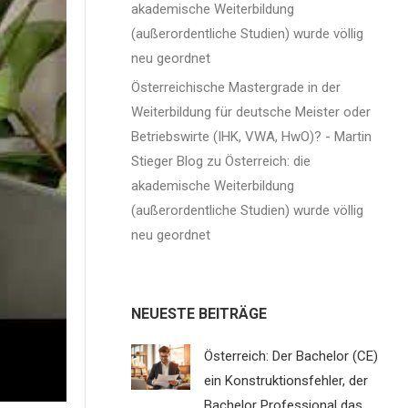
akademische Weiterbildung
(außerordentliche Studien) wurde völlig
neu geordnet
errin
ir
Österreichische Mastergrade in der
sind,
Weiterbildung für deutsche Meister oder
nsere
Betriebswirte (IHK, VWA, HwO)? - Martin
Stieger Blog
zu
Österreich: die
nd für
akademische Weiterbildung
(außerordentliche Studien) wurde völlig
om
neu geordnet
te Mal
NEUESTE BEITRÄGE
 im
Österreich: Der Bachelor (CE)
ein Konstruktionsfehler, der
este
Bachelor Professional das