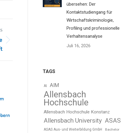
übersehen: Der
Kontaktstudiengang für
Wirtschaftskriminologie,
Profiling und professionelle
S
Verhaltensanalyse
e
Juli 16, 2026
t
TAGS
AIM
AI
Allensbach
um
Hochschule
Allensbach Hochschule Konstanz
ebern
Allensbach University
ASAS
ASAS Aus- und Weiterbildung GmbH
Bachelor