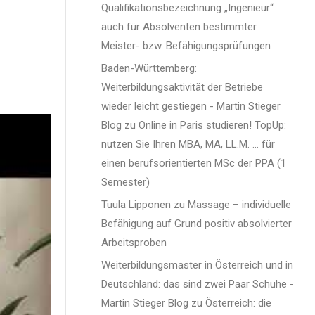
Qualifikationsbezeichnung „Ingenieur“
auch für Absolventen bestimmter
Meister- bzw. Befähigungsprüfungen
Baden-Württemberg:
Weiterbildungsaktivität der Betriebe
wieder leicht gestiegen - Martin Stieger
ne
Blog
zu
Online in Paris studieren! TopUp:
nutzen Sie Ihren MBA, MA, LL.M. … für
einen berufsorientierten MSc der PPA (1
Semester)
Tuula Lipponen
zu
Massage – individuelle
t sein
Befähigung auf Grund positiv absolvierter
n den
Arbeitsproben
ischen
Weiterbildungsmaster in Österreich und in
Deutschland: das sind zwei Paar Schuhe -
nd
Martin Stieger Blog
zu
Österreich: die