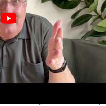
erprogramme
im Bereich der Wirtschaftswissenschaften an
rbeitgeber der Zukunft erhalten, die vom
Deutschen
n Kooperation mit DUP UNTERNEHMER vergeben wird. Schirmh
in a.D. „
Wir freuen uns sehr über diese weitere Auszeichnung. W
tlich orientierte Fernhochschule sehr gut am Markt positioniert 
in Deutschland
“, betont
Timo Keppler
. „
Wir tun daher viel für u
eoffice-Lösungen, Teilzeit- und Qualifikationsmöglichkeiten si
e!
“
 eine Vielzahl von Awards ein. Kürzlich wurde die Hochschule v
p Anbieter für Weiterbildung 2023“ aufgenommen. Es ist das zwei
mCheck
“ als „
Top Fernhochschule 2023
“ ausgezeichnet und ist
udium Direkt
“. Die
Allensbach Hochschule
belegt bei dem Portal
land-Monitor“ – Bildungsanbieter
“
zudem die Auszeichnung „
B