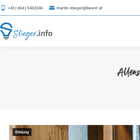
+43 | 664 | 5432246
martin.stieger@liwest.at
Allen
Bildung