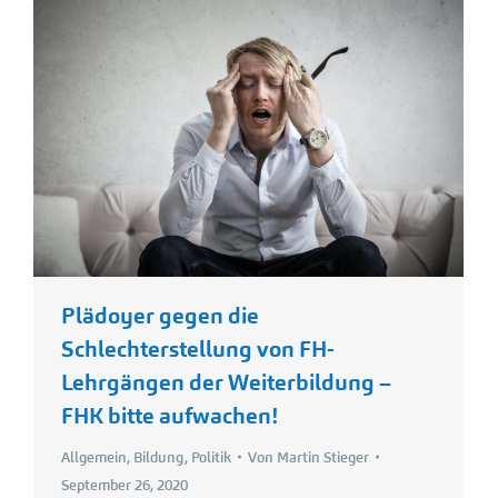
Plädoyer gegen die
Schlechterstellung von FH-
Lehrgängen der Weiterbildung –
FHK bitte aufwachen!
Allgemein
,
Bildung
,
Politik
Von
Martin Stieger
September 26, 2020