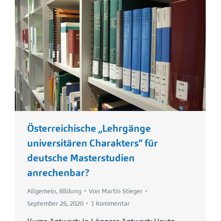
Österreichische „Lehrgänge
universitären Charakters“ für
deutsche Masterstudien
anrechenbar?
Allgemein
,
Bildung
Von
Martin Stieger
September 26, 2020
1 Kommentar