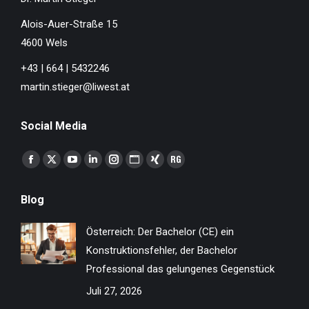
Alois-Auer-Straße 15
4600 Wels
+43 | 664 | 5432246
martin.stieger@liwest.at
Social Media
Finden Sie uns auf:
Facebook
X
YouTube
Linkedin
Instagram
Website
XING
ResearchGate
page
page
page
page
page
page
page
page
Blog
opens
opens
opens
opens
opens
opens
opens
opens
in
in
in
in
in
in
in
in
Österreich: Der Bachelor (CE) ein
new
new
new
new
new
new
new
new
Konstruktionsfehler, der Bachelor
window
window
window
window
window
window
window
window
Professional das gelungenes Gegenstück
Juli 27, 2026