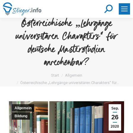
Search:
Österreichische „Lehrgänge
universitären Charakters“ für
deutsche Masterstudien
anrechenbar?
Sie befinden sich hier:
Start
Allgemein
Österreichische „Lehrgänge universitären Charakters“ für…
Allgemein
Sep.
26
Bildung
2020