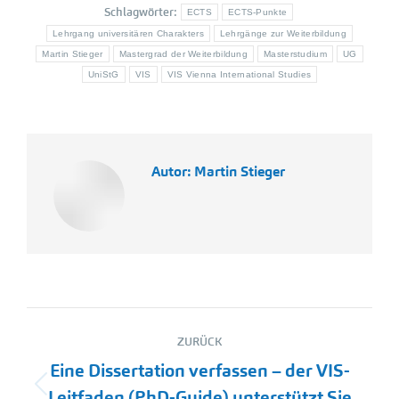
Schlagwörter:
ECTS
ECTS-Punkte
Lehrgang universitären Charakters
Lehrgänge zur Weiterbildung
Martin Stieger
Mastergrad der Weiterbildung
Masterstudium
UG
UniStG
VIS
VIS Vienna International Studies
Autor:
Martin Stieger
Kommentarnavigation
ZURÜCK
Eine Dissertation verfassen – der VIS-
Vorheriger
Leitfaden (PhD-Guide) unterstützt Sie