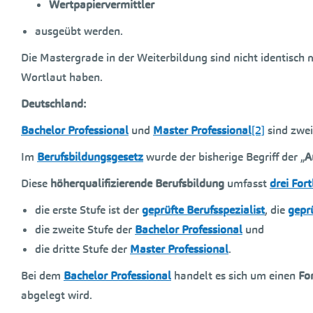
Wertpapiervermittler
ausgeübt werden.
Die Mastergrade in der Weiterbildung sind nicht identisch
Wortlaut haben.
Deutschland:
Bachelor Professional
und
Master Professional
[2]
sind zwe
Im
Berufsbildungsgesetz
wurde der bisherige Begriff der „
A
Diese
höherqualifizierende Berufsbildung
umfasst
drei For
die erste Stufe ist der
geprüfte Berufsspezialist
, die
geprü
die zweite Stufe der
Bachelor Professional
und
die dritte Stufe der
Master Professional
.
Bei dem
Bachelor Professional
handelt es sich um einen
Fo
abgelegt wird.