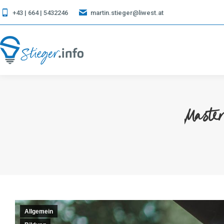
+43 | 664 | 5432246
martin.stieger@liwest.at
Maste
Allgemein