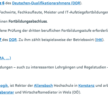
e 6
des
Deutschen-Qualifikationsrahmens (DQR
).
chwirte, Fachkaufleute, Meister und IT-Aufstiegsfortbildunge
einen
Fortbildungsabschluss
.
ene Prüfung der dritten beruflichen Fortbildungsstufe erforderli
7
des
DQR
. Zu ihm zählt beispielsweise der Betriebswirt (
IHK
).
 MA, …)
ungen – auch zu interessanten Lehrgängen und Regelstudien –
gogik
, ist Rektor der
Allensbach
Hochschule in
Konstanz
und arb
sberater
und Wirtschaftsmediator in Wels (OÖ).