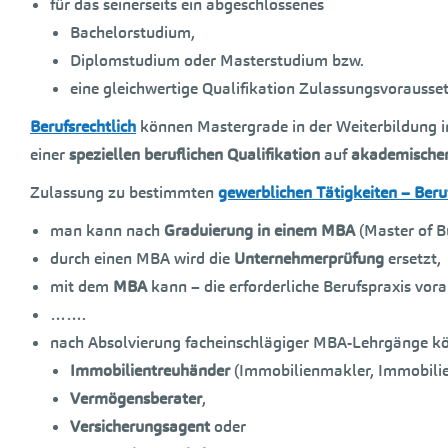
für das seinerseits ein abgeschlossenes
Bachelorstudium,
Diplomstudium oder Masterstudium bzw.
eine gleichwertige Qualifikation Zulassungsvorausset
Berufsrechtlich
können Mastergrade in der Weiterbildung i
einer
speziellen beruflichen Qualifikation
auf
akademischer
Zulassung zu bestimmten
gewerblichen Tätigkeiten – Beru
man kann nach
Graduierung in einem MBA
(Master of B
durch einen MBA wird die
Unternehmerprüfung
ersetzt,
mit dem
MBA
kann – die erforderliche Berufspraxis vo
…….
nach Absolvierung facheinschlägiger MBA-Lehrgänge k
Immobilientreuhänder
(Immobilienmakler, Immobilie
Vermögensberater
,
Versicherungsagent
oder