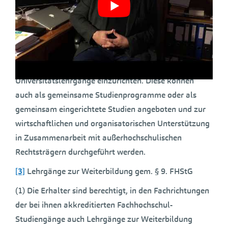
eine Höchststudiendauer vorgesehen werden, die
mindestens die vorgesehene Studienzeit zuzüglich
zwei Semester umfasst.
[2]
Universitätslehrgänge gem. § 3 Abs. 4 PUG:
Privatuniversitäten sind berechtigt,
Universitätslehrgänge einzurichten. Diese können
auch als gemeinsame Studienprogramme oder als
gemeinsam eingerichtete Studien angeboten und zur
wirtschaftlichen und organisatorischen Unterstützung
in Zusammenarbeit mit außerhochschulischen
Rechtsträgern durchgeführt werden.
[3]
Lehrgänge zur Weiterbildung gem. § 9. FHStG
(1) Die Erhalter sind berechtigt, in den Fachrichtungen
der bei ihnen akkreditierten Fachhochschul-
Studiengänge auch Lehrgänge zur Weiterbildung