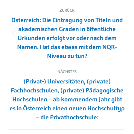
Kommentarnavigation
ZURÜCK
Österreich: Die Eintragung von Titeln und
akademischen Graden in öffentliche
Vorheriger
Urkunden erfolgt vor oder nach dem
Beitrag:
Namen. Hat das etwas mit dem NQR-
Niveau zu tun?
NÄCHSTES
(Privat-) Universitäten, (private)
Fachhochschulen, (private) Pädagogische
Nächster
Hochschulen – ab kommendem Jahr gibt
Beitrag:
es in Österreich einen neuen Hochschultyp
– die Privathochschule: