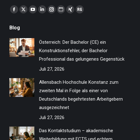
Finden Sie uns auf:
Facebook
X
YouTube
Linkedin
Instagram
Website
XING
ResearchGate
page
page
page
page
page
page
page
page
Blog
opens
opens
opens
opens
opens
opens
opens
opens
in
in
in
in
in
in
in
in
Österreich: Der Bachelor (CE) ein
new
new
new
new
new
new
new
new
Konstruktionsfehler, der Bachelor
window
window
window
window
window
window
window
window
Professional das gelungenes Gegenstück
Juli 27, 2026
Allensbach Hochschule Konstanz zum
zweiten Mal in Folge als einer von
Deutschlands begehrtesten Arbeitgebern
ausgezeichnet
Juli 27, 2026
Das Kontaktstudium – akademische
Weiterbildung mit ECTS und echtem