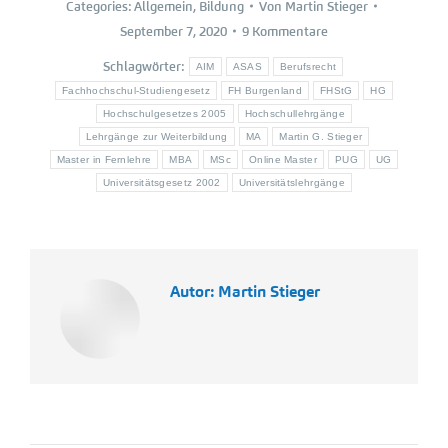
Categories:
Allgemein
,
Bildung
Von
Martin Stieger
September 7, 2020
9 Kommentare
Schlagwörter:
AIM
ASAS
Berufsrecht
Fachhochschul-Studiengesetz
FH Burgenland
FHStG
HG
Hochschulgesetzes 2005
Hochschullehrgänge
Lehrgänge zur Weiterbildung
MA
Martin G. Stieger
Master in Fernlehre
MBA
MSc
Online Master
PUG
UG
Universitätsgesetz 2002
Universitätslehrgänge
Autor:
Martin Stieger