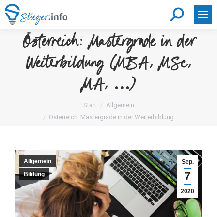
Search:
Österreich: Mastergrade in der
Weiterbildung (MBA, MSc,
MA, …)
Sie befinden sich hier:
Start
Allgemein
Österreich: Mastergrade in der Weiterbildung…
Allgemein
Sep.
7
Bildung
2020