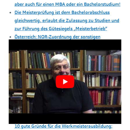
aber auch für einen MBA oder ein Bachelorstudium!
Die Meisterprüfung ist dem Bachelorabschluss
gleichwertig, erlaubt die Zulassung zu Studien und
zur Führung des Gütesiegels „Meisterbetrieb“
Österreich: NQR-Zuordnung der sonstigen
reglementierten Gewerbe (die kein Handwerk sind)?
EQR, DQR, NQR, me, Ing., Msr., Bachelor
Professional, PhD …….?
Österreich: Meister (mit Befähigungsprüfung aus
einem Handwerk) wird als „Msr“ eintragungsfähiger
Titel – was ist mit den anderen
Befähigungsprüfungen („Bef.“)?
Gütesiegel „staatlich geprüft“ für
reglementierte Gewerbe
Werkmeister – eine chancenreiche Qualifikation –
10 gute Gründe für die Werkmeisterausbildung: