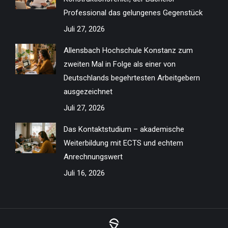
window
window
window
window
window
window
window
window
Professional das gelungenes Gegenstück
Juli 27, 2026
Allensbach Hochschule Konstanz zum
zweiten Mal in Folge als einer von
Deutschlands begehrtesten Arbeitgebern
ausgezeichnet
Juli 27, 2026
Das Kontaktstudium – akademische
Weiterbildung mit ECTS und echtem
Anrechnungswert
Juli 16, 2026