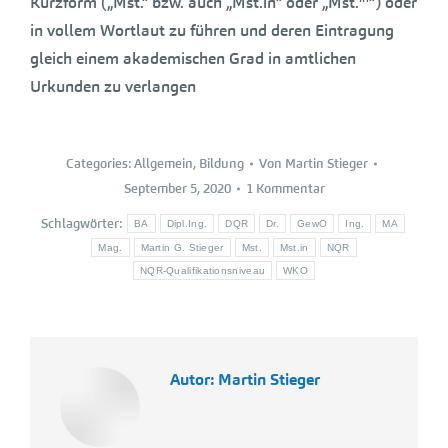
Kurzform („Mst.“ bzw. auch „Mst.in“ oder „Mst.
“) oder
in vollem Wortlaut zu führen und deren Eintragung
gleich einem akademischen Grad in amtlichen
Urkunden zu verlangen
Categories:
Allgemein
,
Bildung
Von
Martin Stieger
September 5, 2020
1 Kommentar
Schlagwörter:
BA
Dipl.Ing.
DQR
Dr.
GewO
Ing.
MA
Mag.
Martin G. Stieger
Mst.
Mst.in
NQR
NQR-Qualifikationsniveau
WKO
Autor:
Martin Stieger