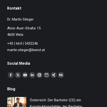
Kontakt
Dr. Martin Stieger
Alois-Auer-Straße 15
4600 Wels
+43 | 664 | 5432246
martin.stieger@liwest.at
Social Media
Finden Sie uns auf:
Facebook
X
YouTube
Linkedin
Instagram
Website
XING
ResearchGate
page
page
page
page
page
page
page
page
Blog
opens
opens
opens
opens
opens
opens
opens
opens
in
in
in
in
in
in
in
in
Österreich: Der Bachelor (CE) ein
new
new
new
new
new
new
new
new
Konstruktionsfehler, der Bachelor