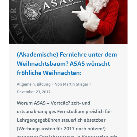
(Akademische) Fernlehre unter dem
Weihnachtsbaum? ASAS wünscht
fröhliche Weihnachten:
Allgemein
,
Bildung
Von
Martin Stieger
Dezember 23, 2017
Warum ASAS – Vorteile? zeit- und
ortsunabhängiges Fernstudium preislich fair
Lehrgangsgebühren steuerlich absetzbar
(Werbungskosten für 2017 noch nützen!)