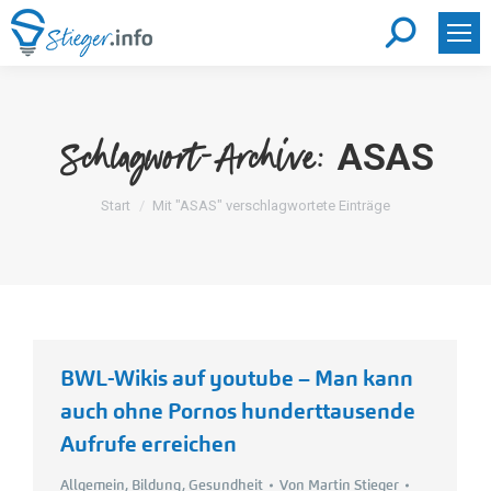
Search:
ASAS
Schlagwort-Archive:
Sie befinden sich hier:
Start
Mit "ASAS" verschlagwortete Einträge
BWL-Wikis auf youtube – Man kann
auch ohne Pornos hunderttausende
Aufrufe erreichen
Allgemein
,
Bildung
,
Gesundheit
Von
Martin Stieger