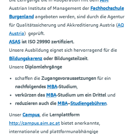
Austrian Institute of Management der
Fachhochschule
Burgenland
angeboten werden, sind durch die Agentur
für Qualitätssicherung und Akkreditierung Austria (
AQ
Austria
) geprüft.
ASAS
ist ISO 29990 zertifiziert.
Unsere Ausbildung eignet sich hervorragend für die
Bildungskarenz
oder Bildungsteilzeit
.
Unsere
Diplomlehrgänge
schaffen die
Zugangsvoraussetzungen
für ein
nachfolgendes
MBA
-Studium
,
verkürzen das
MBA
-Studium um ein Drittel
und
reduzieren auch die
MBA
–
Studiengebühren
.
Unser
Campus
, die
Lernplattform
http://campus.aim.ac.at
bietet anerkannte,
internationale und plattformunabhängige