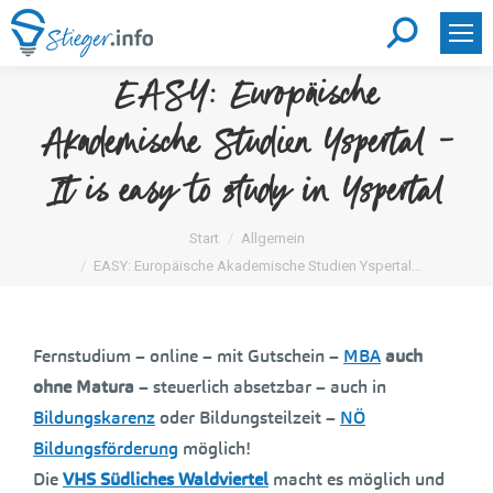
Search:
EASY: Europäische
Akademische Studien Yspertal –
It is easy to study in Yspertal
Sie befinden sich hier:
Start
Allgemein
EASY: Europäische Akademische Studien Yspertal…
Fernstudium – online – mit Gutschein –
MBA
auch
ohne Matura
– steuerlich absetzbar – auch in
Bildungskarenz
oder Bildungsteilzeit –
NÖ
Bildungsförderung
möglich!
Die
VHS Südliches Waldviertel
macht es möglich und