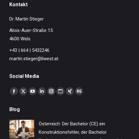
Kontakt
Dr. Martin Stieger
Alois-Auer-Straße 15
4600 Wels
+43 | 664 | 5432246
martin.stieger@liwest.at
Social Media
Finden Sie uns auf:
Facebook
X
YouTube
Linkedin
Instagram
Website
XING
ResearchGate
page
page
page
page
page
page
page
page
Blog
opens
opens
opens
opens
opens
opens
opens
opens
in
in
in
in
in
in
in
in
Österreich: Der Bachelor (CE) ein
new
new
new
new
new
new
new
new
Konstruktionsfehler, der Bachelor
window
window
window
window
window
window
window
window