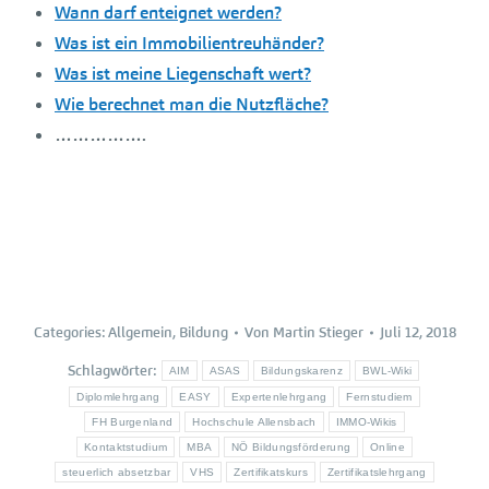
Wann darf enteignet werden?
Was ist ein Immobilientreuhänder?
Was ist meine Liegenschaft wert?
Wie berechnet man die Nutzfläche?
…………….
Categories:
Allgemein
,
Bildung
Von
Martin Stieger
Juli 12, 2018
Schlagwörter:
AIM
ASAS
Bildungskarenz
BWL-Wiki
Diplomlehrgang
EASY
Expertenlehrgang
Fernstudiem
FH Burgenland
Hochschule Allensbach
IMMO-Wikis
Kontaktstudium
MBA
NÖ Bildungsförderung
Online
steuerlich absetzbar
VHS
Zertifikatskurs
Zertifikatslehrgang