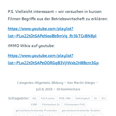
P.S. Vielleicht interessant – wir versuchen in kurzen
Filmen Begriffe aus der Betriebswirtschaft zu erklären:
https://www.youtube.com/playlist?
list=PLw22tDtSAPeNeoBb9mVq_Rr3kTCvBN8pl
IMMO Wikis auf youtube:
https://www.youtube.com/playlist?
list=PLw22tDtSAPeOORGqB3VjIWxb2H8Bcm3Gp
Categories:
Allgemein
,
Bildung
Von
Martin Stieger
Juli 8, 2018
18 Kommentare
Schlagwörter:
AQ
AQ Austria
BWL-Wiki
Doktorgrad
Dr
EU
EWR
Führbarkeit Dr
Führbarkeit PhD
grenzüberschreitende Promotion
grenzüberschreitende Studien