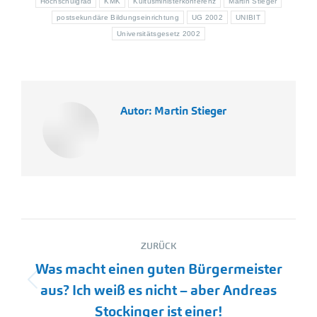
Hochschulgrad
KMK
Kultusministerkonferenz
Martin Stieger
postsekundäre Bildungseinrichtung
UG 2002
UNIBIT
Universitätsgesetz 2002
Autor:
Martin Stieger
Kommentarnavigation
ZURÜCK
Was macht einen guten Bürgermeister
Vorheriger
aus? Ich weiß es nicht – aber Andreas
Beitrag:
Stockinger ist einer!