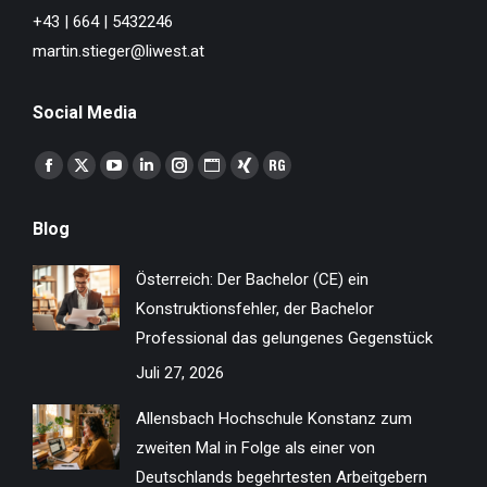
+43 | 664 | 5432246
martin.stieger@liwest.at
Social Media
Finden Sie uns auf:
Facebook
X
YouTube
Linkedin
Instagram
Website
XING
ResearchGate
page
page
page
page
page
page
page
page
Blog
opens
opens
opens
opens
opens
opens
opens
opens
in
in
in
in
in
in
in
in
Österreich: Der Bachelor (CE) ein
new
new
new
new
new
new
new
new
Konstruktionsfehler, der Bachelor
window
window
window
window
window
window
window
window
Professional das gelungenes Gegenstück
Juli 27, 2026
Allensbach Hochschule Konstanz zum
zweiten Mal in Folge als einer von
Deutschlands begehrtesten Arbeitgebern