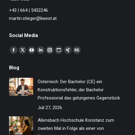
+43 | 664 | 5432246
martin.stieger@liwest.at
Social Media
Finden Sie uns auf:
Facebook
X
YouTube
Linkedin
Instagram
Website
XING
ResearchGate
page
page
page
page
page
page
page
page
Blog
opens
opens
opens
opens
opens
opens
opens
opens
in
in
in
in
in
in
in
in
Österreich: Der Bachelor (CE) ein
new
new
new
new
new
new
new
new
Konstruktionsfehler, der Bachelor
window
window
window
window
window
window
window
window
Professional das gelungenes Gegenstück
Juli 27, 2026
Allensbach Hochschule Konstanz zum
zweiten Mal in Folge als einer von