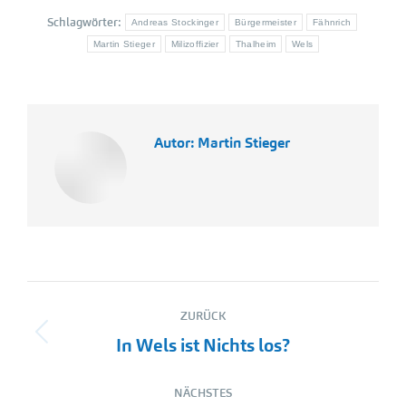
Schlagwörter:
Andreas Stockinger
Bürgermeister
Fähnrich
Martin Stieger
Milizoffizier
Thalheim
Wels
Autor:
Martin Stieger
Kommentarnavigation
ZURÜCK
Vorheriger
In Wels ist Nichts los?
Beitrag:
NÄCHSTES