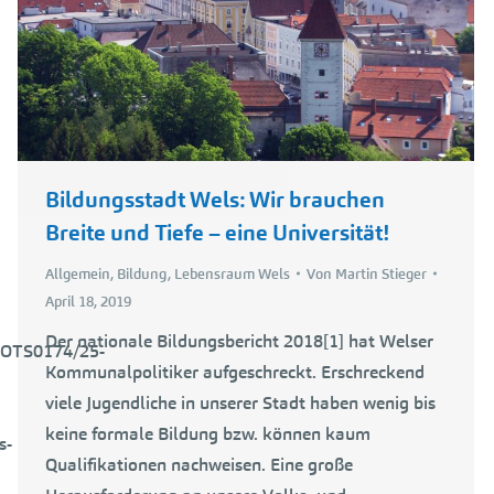
Bildungsstadt Wels: Wir brauchen
Breite und Tiefe – eine Universität!
Allgemein
,
Bildung
,
Lebensraum Wels
Von
Martin Stieger
April 18, 2019
Der nationale Bildungsbericht 2018[1] hat Welser
_OTS0174/25-
Kommunalpolitiker aufgeschreckt. Erschreckend
viele Jugendliche in unserer Stadt haben wenig bis
keine formale Bildung bzw. können kaum
s-
Qualifikationen nachweisen. Eine große