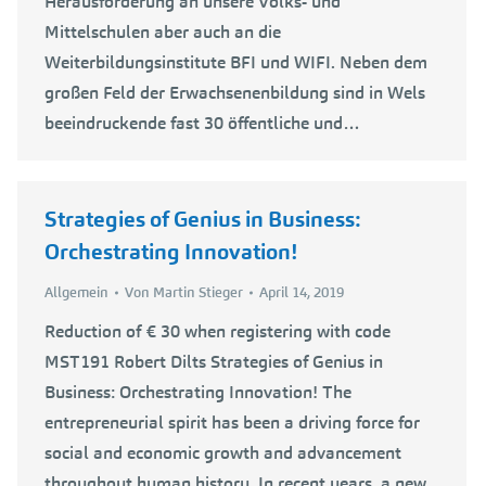
Herausforderung an unsere Volks- und
Mittelschulen aber auch an die
Weiterbildungsinstitute BFI und WIFI. Neben dem
großen Feld der Erwachsenenbildung sind in Wels
beeindruckende fast 30 öffentliche und…
Strategies of Genius in Business:
Orchestrating Innovation!
Allgemein
Von
Martin Stieger
April 14, 2019
Reduction of € 30 when registering with code
MST191 Robert Dilts Strategies of Genius in
Business: Orchestrating Innovation! The
entrepreneurial spirit has been a driving force for
social and economic growth and advancement
throughout human history. In recent years, a new