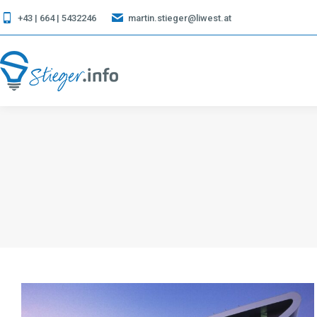
+43 | 664 | 5432246
martin.stieger@liwest.at