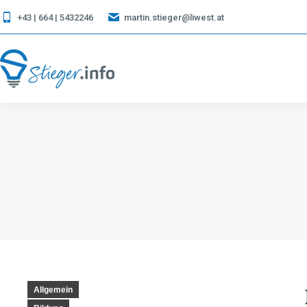
+43 | 664 | 5432246
martin.stieger@liwest.at
Allgemein