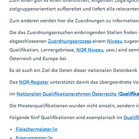
Zum einen gibt es einen öffentlichen, allgemein zugänglich
zielgruppenorientiert aufbereitet und liefert alle releva
Zum anderen werden hier die Zuordnungen zu Informations
Die das Zuordnungsersuchen einbringenden Stellen finden i
abgeschlossenen
Zuordnungsprozess
einem
Niveau
zugeord
Qualifikation, Lernergebnisse,
NQR Niveau
, usw.) sind so
Österreich und Europa bei.
Es ist auch ein Ziel die Daten dieser nationalen Datenbank
Das
NQR-Register
unterstützt damit das übergeordnete Vo
Im
Nationalen Qualifikationsrahmen Österreichs
(
Qualifika
Die Meisterqualifikationen wurden nicht einzeln, sondern
Folgende fünf Qualifikationen sind exemplarisch im
Qualifi
Fleischermeister/in
Friseurmeister/in