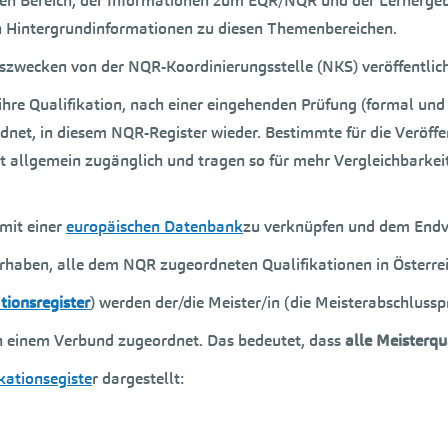
en Bereich, der Informationen zum EQR/NQR und der Lernergebniso
nten Hintergrundinformationen zu diesen Themenbereichen.
zwecken von der NQR-Koordinierungsstelle (NKS) veröffentlich
hre Qualifikation, nach einer eingehenden Prüfung (formal und
net, in diesem NQR-Register wieder. Bestimmte für die Veröffe
mit allgemein zugänglich und tragen so für mehr Vergleichbarke
 mit einer
europäischen Datenbank
zu verknüpfen und dem Endv
rhaben, alle dem NQR zugeordneten Qualifikationen in Österre
tionsregister
) werden der/die Meister/in (die Meisterabschlus
 in einem Verbund zugeordnet. Das bedeutet, dass
alle Meisterqu
kationsegiste
r dargestellt: