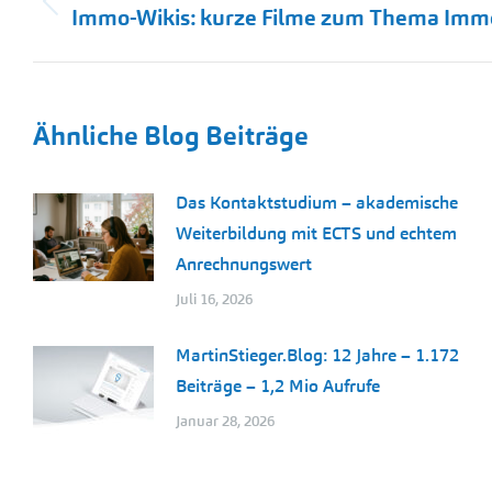
Vorheriger
Immo-Wikis: kurze Filme zum Thema Immo
Beitrag:
Ähnliche Blog Beiträge
Das Kontaktstudium – akademische
Weiterbildung mit ECTS und echtem
Anrechnungswert
Juli 16, 2026
MartinStieger.Blog: 12 Jahre – 1.172
Beiträge – 1,2 Mio Aufrufe
Januar 28, 2026