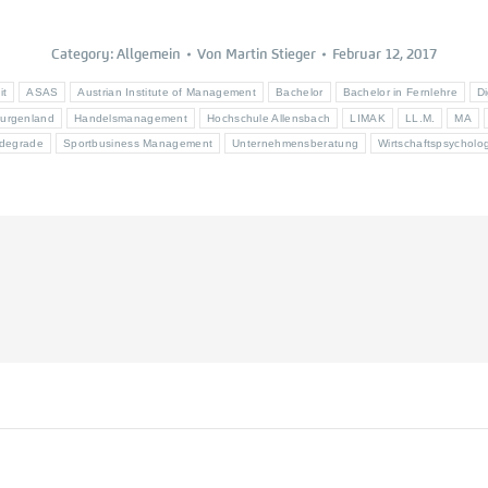
Category:
Allgemein
Von
Martin Stieger
Februar 12, 2017
it
ASAS
Austrian Institute of Management
Bachelor
Bachelor in Fernlehre
D
urgenland
Handelsmanagement
Hochschule Allensbach
LIMAK
LL.M.
MA
idegrade
Sportbusiness Management
Unternehmensberatung
Wirtschaftspsycholo