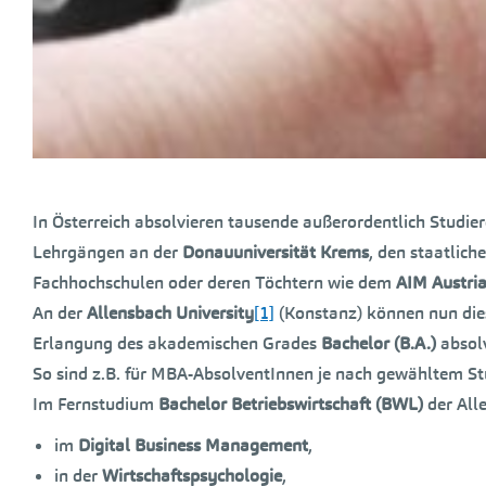
In Österreich absolvieren tausende außerordentlich Studie
Lehrgängen an der
Donauuniversität Krems
, den staatlic
Fachhochschulen oder deren Töchtern wie dem
AIM Austri
An der
Allensbach University
[1]
(Konstanz) können nun die
Erlangung des akademischen Grades
Bachelor (B.A.)
absolv
So sind z.B. für MBA-AbsolventInnen je nach gewähltem 
Im Fernstudium
Bachelor Betriebswirtschaft (BWL)
der All
im
Digital Business Management
,
in der
Wirtschaftspsychologie
,