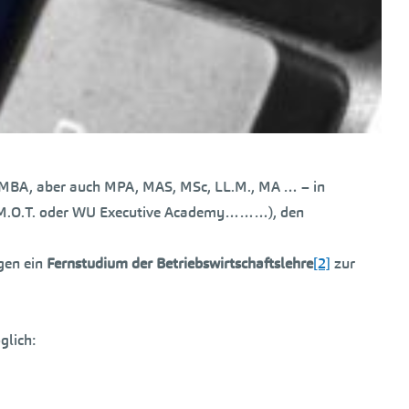
 MBA, aber auch MPA, MAS, MSc, LL.M., MA … – in
AK, M.O.T. oder WU Executive Academy………), den
gen ein
Fernstudium der Betriebswirtschaftslehre
[2]
zur
glich: