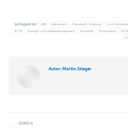
Schlagwörter:
AIM
Allensbach
Allensbach University
Anrechenbarke
ECTS
Energie- und Umweltmanagement
Fernlehre
Fernstudium
FH B
S
Autor:
Martin Stieger
Kommentarnavigation
ZURÜCK