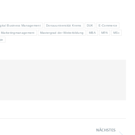
igital Business Management
Donauuniversität Krems
DUK
E-Commerce
Marketingmanagement
Mastergrad der Weiterbildung
MBA
MPA
MSc
gie
NÄCHSTES