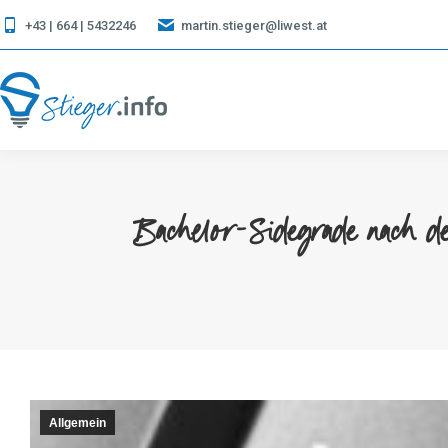
+43 | 664 | 5432246
martin.stieger@liwest.at
Bachelor-Sidegrade nach d
Allgemein