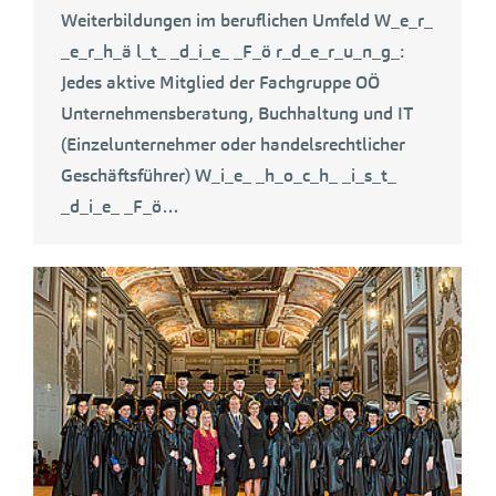
Weiterbildungen im beruflichen Umfeld W_e_r_
_e_r_h_ä l_t_ _d_i_e_ _F_ö r_d_e_r_u_n_g_:
Jedes aktive Mitglied der Fachgruppe OÖ
Unternehmensberatung, Buchhaltung und IT
(Einzelunternehmer oder handelsrechtlicher
Geschäftsführer) W_i_e_ _h_o_c_h_ _i_s_t_
_d_i_e_ _F_ö…