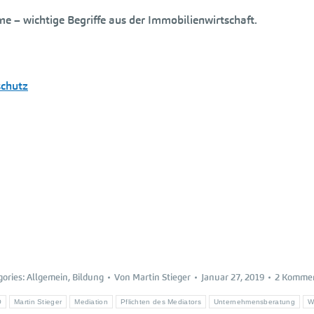
me – wichtige Begriffe aus der Immobilienwirtschaft.
schutz
gories:
Allgemein
,
Bildung
Von
Martin Stieger
Januar 27, 2019
2 Komme
O
Martin Stieger
Mediation
Pflichten des Mediators
Unternehmensberatung
W