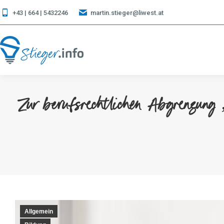
+43 | 664 | 5432246
martin.stieger@liwest.at
Zur berufsrechtlichen Abgrenzung 
Allgemein