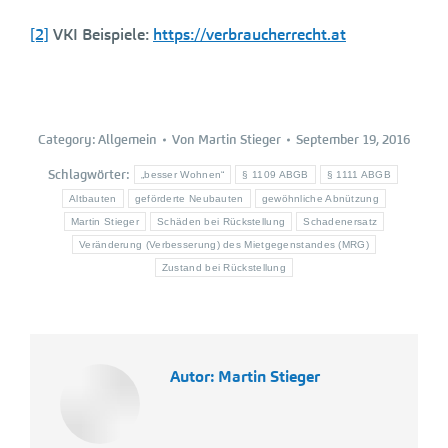
[2]
VKI Beispiele:
https://verbraucherrecht.at
Category:
Allgemein
Von
Martin Stieger
September 19, 2016
Schlagwörter:
„besser Wohnen“
§ 1109 ABGB
§ 1111 ABGB
Altbauten
geförderte Neubauten
gewöhnliche Abnützung
Martin Stieger
Schäden bei Rückstellung
Schadenersatz
Veränderung (Verbesserung) des Mietgegenstandes (MRG)
Zustand bei Rückstellung
Autor:
Martin Stieger