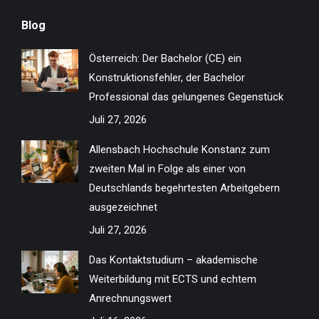
page
page
page
page
page
page
page
page
Blog
opens
opens
opens
opens
opens
opens
opens
opens
in
in
in
in
in
in
in
in
Österreich: Der Bachelor (CE) ein
new
new
new
new
new
new
new
new
Konstruktionsfehler, der Bachelor
window
window
window
window
window
window
window
window
Professional das gelungenes Gegenstück
Juli 27, 2026
Allensbach Hochschule Konstanz zum
zweiten Mal in Folge als einer von
Deutschlands begehrtesten Arbeitgebern
ausgezeichnet
Juli 27, 2026
Das Kontaktstudium – akademische
Weiterbildung mit ECTS und echtem
Anrechnungswert