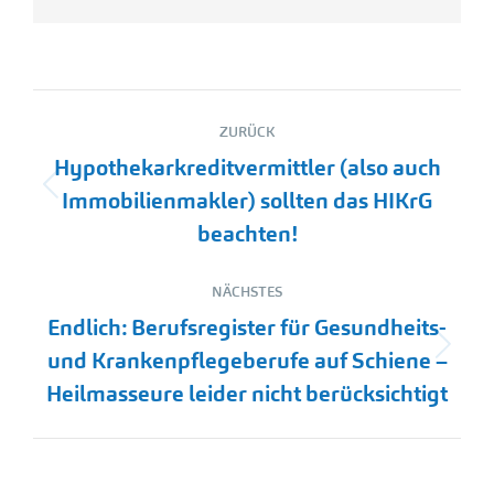
Kommentarnavigation
ZURÜCK
Hypothekarkreditvermittler (also auch
Vorheriger
Immobilienmakler) sollten das HIKrG
Beitrag:
beachten!
NÄCHSTES
Endlich: Berufsregister für Gesundheits-
Nächster
und Krankenpflegeberufe auf Schiene –
Beitrag:
Heilmasseure leider nicht berücksichtigt