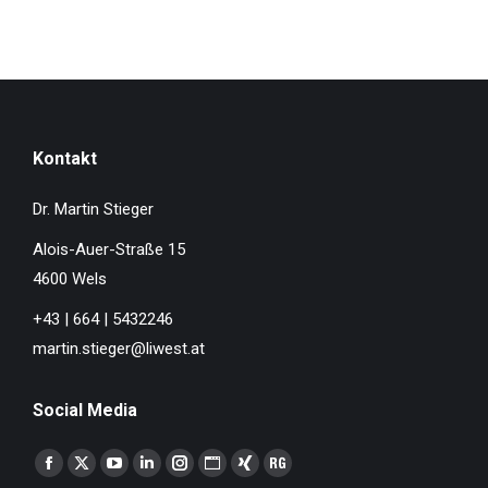
Kontakt
Dr. Martin Stieger
Alois-Auer-Straße 15
4600 Wels
+43 | 664 | 5432246
martin.stieger@liwest.at
Social Media
Finden Sie uns auf:
Facebook
X
YouTube
Linkedin
Instagram
Website
XING
ResearchGate