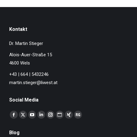
Kontakt
Dr. Martin Stieger
Alois-Auer-Straße 15
4600 Wels
+43 | 664 | 5432246
martin.stieger@liwest.at
Social Media
Finden Sie uns auf:
Facebook
X
YouTube
Linkedin
Instagram
Website
XING
ResearchGate
page
page
page
page
page
page
page
page
Blog
opens
opens
opens
opens
opens
opens
opens
opens