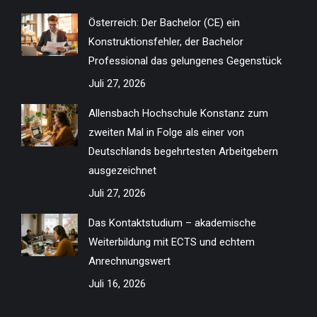
in
in
in
in
in
in
in
in
Österreich: Der Bachelor (CE) ein
new
new
new
new
new
new
new
new
Konstruktionsfehler, der Bachelor
window
window
window
window
window
window
window
window
Professional das gelungenes Gegenstück
Juli 27, 2026
Allensbach Hochschule Konstanz zum
zweiten Mal in Folge als einer von
Deutschlands begehrtesten Arbeitgebern
ausgezeichnet
Juli 27, 2026
Das Kontaktstudium – akademische
Weiterbildung mit ECTS und echtem
Anrechnungswert
Juli 16, 2026