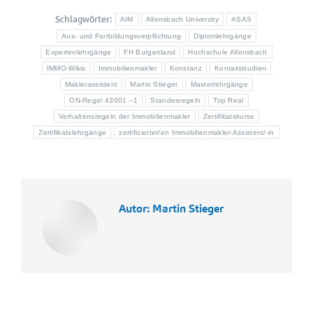
Schlagwörter:
AIM
Allensbach University
ASAS
Aus- und Fortbildungsverpflichtung
Diplomlehrgänge
Expertenlehrgänge
FH Burgenland
Hochschule Allensbach
IMMO-Wikis
Immobilienmakler
Konstanz
Kontaktstudien
Maklerassistent
Martin Stieger
Masterlehrgänge
ON-Regel 43001 –1
Standesregeln
Top Real
Verhaltensregeln der Immobilienmakler
Zertifikatskurse
Zertifikatslehrgänge
zertifizierter/en Immobilienmakler-Assistent/-in
Autor:
Martin Stieger