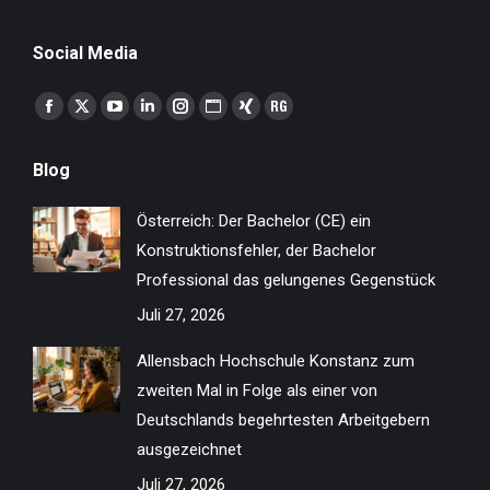
Social Media
Finden Sie uns auf:
Facebook
X
YouTube
Linkedin
Instagram
Website
XING
ResearchGate
page
page
page
page
page
page
page
page
Blog
opens
opens
opens
opens
opens
opens
opens
opens
in
in
in
in
in
in
in
in
Österreich: Der Bachelor (CE) ein
new
new
new
new
new
new
new
new
Konstruktionsfehler, der Bachelor
window
window
window
window
window
window
window
window
Professional das gelungenes Gegenstück
Juli 27, 2026
Allensbach Hochschule Konstanz zum
zweiten Mal in Folge als einer von
Deutschlands begehrtesten Arbeitgebern
ausgezeichnet
Juli 27, 2026