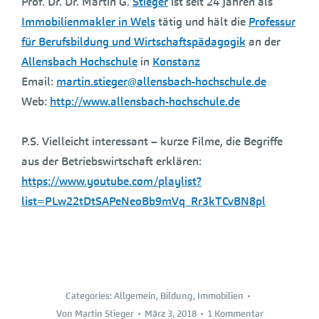
Prof. Dr. Dr. Martin G.
Stieger
ist seit 24 Jahren als
Immobilienmakler in Wels
tätig und hält die
Professur
für Berufsbildung und Wirtschaftspädagogik
an der
Allensbach Hochschule
in
Konstanz
Email:
martin.stieger@allensbach-hochschule.de
Web:
http://www.allensbach-hochschule.de
P.S. Vielleicht interessant – kurze Filme, die Begriffe
aus der Betriebswirtschaft erklären:
https://www.youtube.com/playlist?
list=PLw22tDtSAPeNeoBb9mVq_Rr3kTCvBN8pl
Categories:
Allgemein
,
Bildung
,
Immobilien
Von
Martin Stieger
März 3, 2018
1 Kommentar