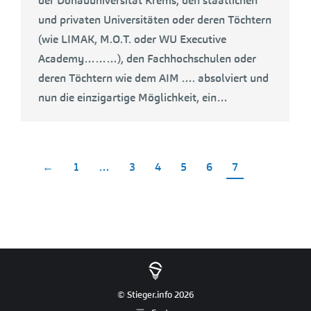
der Donauuniversität Krems, den staatlichen
und privaten Universitäten oder deren Töchtern
(wie LIMAK, M.O.T. oder WU Executive
Academy………), den Fachhochschulen oder
deren Töchtern wie dem AIM …. absolviert und
nun die einzigartige Möglichkeit, ein…
←
1
…
3
4
5
6
7
© Stieger.info 2026