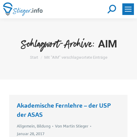
Search:
AIM
Schlagwort-Archive:
Sie befinden sich hier:
Start
Mit "AIM" verschlagwortete Einträge
Akademische Fernlehre – der USP
der ASAS
Allgemein
,
Bildung
Von
Martin Stieger
Januar 28, 2017