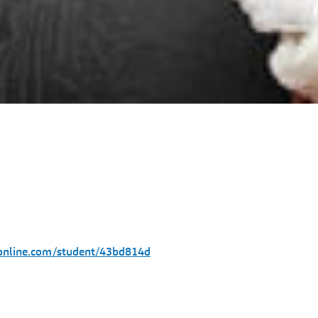
online.com/student/43bd814d