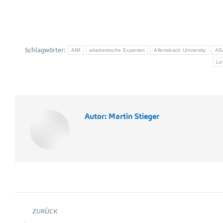
Schlagwörter:
AIM
akademische Experten
Allensbach University
AS
Le
Autor:
Martin Stieger
Kommentarnavigation
ZURÜCK