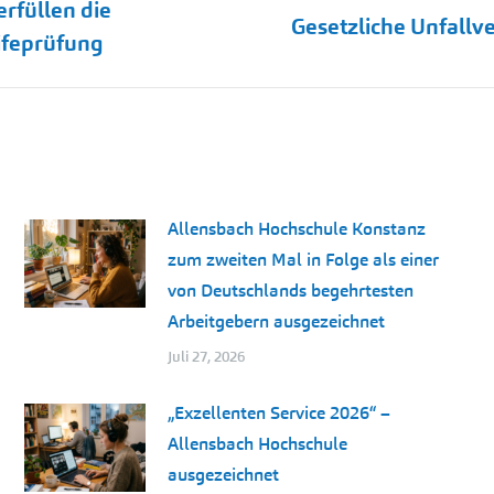
rfüllen die
Nächster
Gesetzliche Unfallv
ifeprüfung
Beitrag:
Allensbach Hochschule Konstanz
zum zweiten Mal in Folge als einer
von Deutschlands begehrtesten
Arbeitgebern ausgezeichnet
Juli 27, 2026
„Exzellenten Service 2026“ –
Allensbach Hochschule
ausgezeichnet