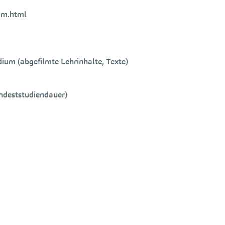
mm.html
um (abgefilmte Lehrinhalte, Texte)
ndeststudiendauer)