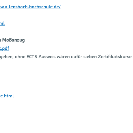
w.allensbach-hochschule.de/
tml
im Maßanzug
.pdf
 gehen, ohne ECTS-Ausweis wären dafür sieben Zertifikatskurse
ge.html