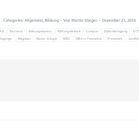
Categories:
Allgemein
,
Bildung
Von
Martin Stieger
Dezember 23, 2016
AS
Bachelor
Bildungskarenz
Bildungsteilzeit
Campus
Diplomlehrgang
EC
hrgänge
Magister
Martin Stieger
MBA
MBA in Fernlehre
Promotion
Zertifi