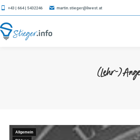
+43 | 664 | 5432246
martin.stieger@liwest.at
(Lehr-)An
Allgemein