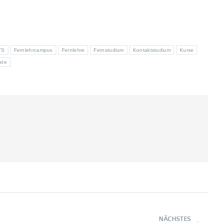
TS
Fernlehrcampus
Fernlehre
Fernstudium
Kontaktstudium
Kurse
kate
NÄCHSTES