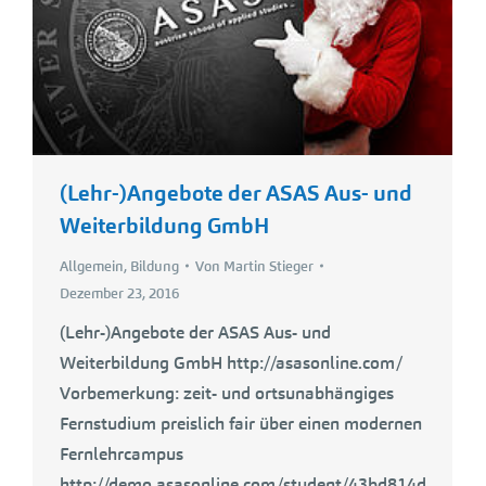
(Lehr-)Angebote der ASAS Aus- und
Weiterbildung GmbH
Allgemein
,
Bildung
Von
Martin Stieger
Dezember 23, 2016
(Lehr-)Angebote der ASAS Aus- und
Weiterbildung GmbH http://asasonline.com/
Vorbemerkung: zeit- und ortsunabhängiges
Fernstudium preislich fair über einen modernen
Fernlehrcampus
http://demo.asasonline.com/student/43bd814d