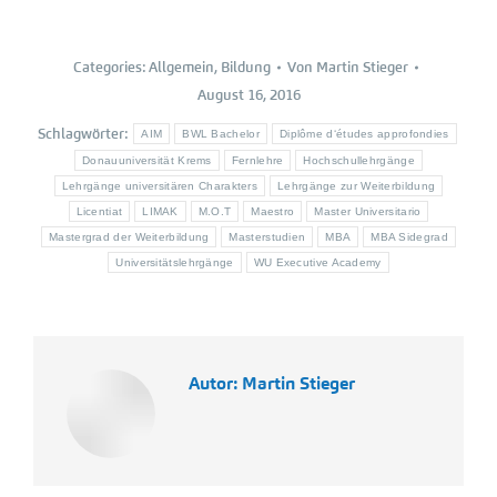
Categories:
Allgemein
,
Bildung
Von
Martin Stieger
August 16, 2016
Schlagwörter:
AIM
BWL Bachelor
Diplôme d‘études approfondies
Donauuniversität Krems
Fernlehre
Hochschullehrgänge
Lehrgänge universitären Charakters
Lehrgänge zur Weiterbildung
Licentiat
LIMAK
M.O.T
Maestro
Master Universitario
Mastergrad der Weiterbildung
Masterstudien
MBA
MBA Sidegrad
Universitätslehrgänge
WU Executive Academy
Autor:
Martin Stieger