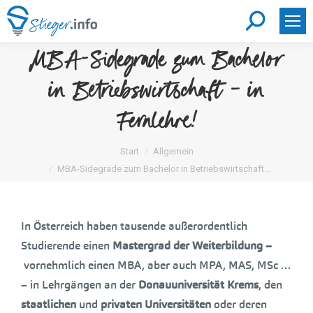
Search:
MBA-Sidegrade zum Bachelor
in Betriebswirtschaft – in
Fernlehre!
Sie befinden sich hier:
Start
Allgemein
MBA-Sidegrade zum Bachelor in Betriebswirtschaft…
In Österreich haben tausende außerordentlich
Studierende einen
Mastergrad der Weiterbildung –
vornehmlich einen MBA, aber auch MPA, MAS, MSc …
– in Lehrgängen an der
Donauuniversität Krems
, den
staatlichen
und
privaten Universitäten
oder deren