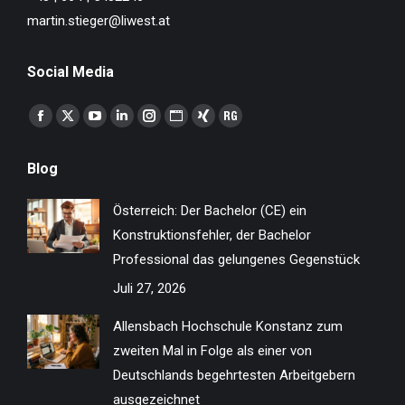
martin.stieger@liwest.at
Social Media
Finden Sie uns auf:
Facebook
X
YouTube
Linkedin
Instagram
Website
XING
ResearchGate
page
page
page
page
page
page
page
page
Blog
opens
opens
opens
opens
opens
opens
opens
opens
in
in
in
in
in
in
in
in
Österreich: Der Bachelor (CE) ein
new
new
new
new
new
new
new
new
Konstruktionsfehler, der Bachelor
window
window
window
window
window
window
window
window
Professional das gelungenes Gegenstück
Juli 27, 2026
Allensbach Hochschule Konstanz zum
zweiten Mal in Folge als einer von
Deutschlands begehrtesten Arbeitgebern
ausgezeichnet