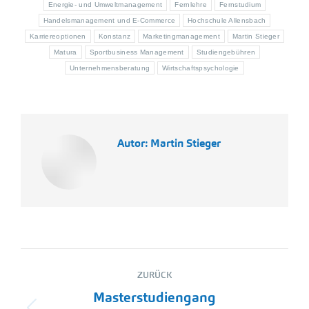
Energie- und Umweltmanagement
Fernlehre
Fernstudium
Handelsmanagement und E-Commerce
Hochschule Allensbach
Karriereoptionen
Konstanz
Marketingmanagement
Martin Stieger
Matura
Sportbusiness Management
Studiengebühren
Unternehmensberatung
Wirtschaftspsychologie
Autor:
Martin Stieger
Kommentarnavigation
ZURÜCK
Masterstudiengang