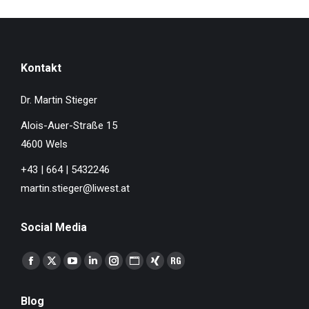
Kontakt
Dr. Martin Stieger
Alois-Auer-Straße 15
4600 Wels
+43 | 664 | 5432246
martin.stieger@liwest.at
Social Media
Finden Sie uns auf:
Facebook
X
YouTube
Linkedin
Instagram
Website
XING
ResearchGate
page
page
page
page
page
page
page
page
Blog
opens
opens
opens
opens
opens
opens
opens
opens