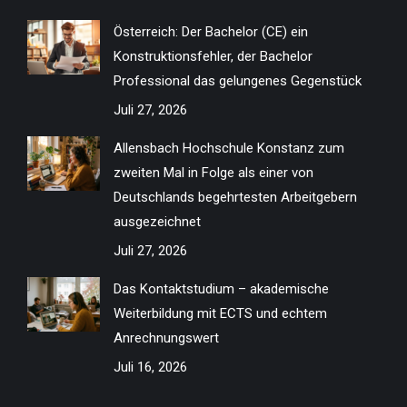
in
in
in
in
in
in
in
in
Österreich: Der Bachelor (CE) ein
new
new
new
new
new
new
new
new
Konstruktionsfehler, der Bachelor
window
window
window
window
window
window
window
window
Professional das gelungenes Gegenstück
Juli 27, 2026
Allensbach Hochschule Konstanz zum
zweiten Mal in Folge als einer von
Deutschlands begehrtesten Arbeitgebern
ausgezeichnet
Juli 27, 2026
Das Kontaktstudium – akademische
Weiterbildung mit ECTS und echtem
Anrechnungswert
Juli 16, 2026