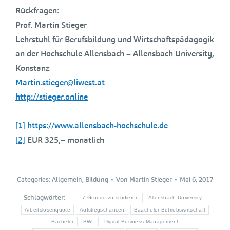
Rückfragen:
Prof. Martin Stieger
Lehrstuhl für Berufsbildung und Wirtschaftspädagogik
an der Hochschule Allensbach – Allensbach University,
Konstanz
Martin.stieger@liwest.at
http://stieger.online
[1]
https://www.allensbach-hochschule.de
[2]
EUR 325,– monatlich
Categories:
Allgemein
,
Bildung
Von
Martin Stieger
Mai 6, 2017
Schlagwörter:
-
7 Gründe zu studieren
Allensbach University
Arbeitslosenquote
Aufstiegschancen
Baachelor Betriebswirtschaft
Bachelor
BWL
Digital Business Management