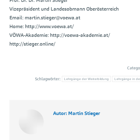
Prof. Dr. Dr. Martin Stieger
Vizepräsident und Landesobmann Oberösterreich
Email: martin.stieger@voewa.at
Home: http://www.voewa.at/
VÖWA-Akademie: http://voewa-akademie.at/
http://stieger.online/
Catego
Schlagwörter:
Lehrgänge der Weiterbildung
Lehrgänge in de
Autor:
Martin Stieger