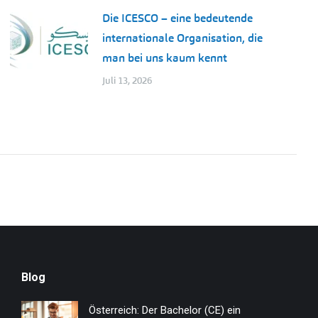
Die ICESCO – eine bedeutende
internationale Organisation, die
man bei uns kaum kennt
Juli 13, 2026
Blog
Österreich: Der Bachelor (CE) ein