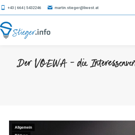
+43 | 664 | 5432246
martin.stieger@liwest.at
Der VOEWA – die Interessenvertr
Allgemein