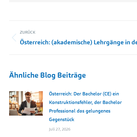
Kommentarnavigation
ZURÜCK
Vorheriger
Österreich: (akademische) Lehrgänge in d
Beitrag:
Ähnliche Blog Beiträge
Österreich: Der Bachelor (CE) ein
Konstruktionsfehler, der Bachelor
Professional das gelungenes
Gegenstück
Juli 27, 2026