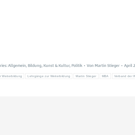
ries:
Allgemein
,
Bildung
,
Kunst & Kultur
,
Politik
Von
Martin Stieger
April 
r Weiterbildung
Lehrgänge zur Weiterbildung
Martin Stieger
MBA
Verband der W