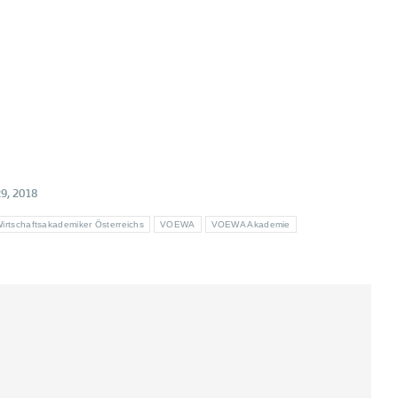
29, 2018
irtschaftsakademiker Österreichs
VOEWA
VOEWA Akademie