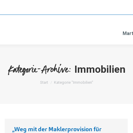
Mart
Immobilien
Kategorie-Archive:
Sie befinden sich hier:
Start
Kategorie "Immobilien"
„Weg mit der Maklerprovision für