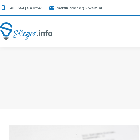
+43 | 664 | 5432246
martin.stieger@liwest.at