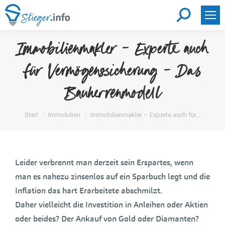
Search:
Immobilienmakler – Experte auch
für Vermögenssicherung – Das
Bauherrenmodell
Sie befinden sich hier:
Start
Immobilien
Immobilienmakler – Experte auch für…
Leider verbrennt man derzeit sein Erspartes, wenn
man es nahezu zinsenlos auf ein Sparbuch legt und die
Inflation das hart Erarbeitete abschmilzt.
Daher vielleicht die Investition in Anleihen oder Aktien
oder beides? Der Ankauf von Gold oder Diamanten?