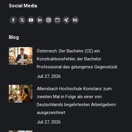
Social Media
Finden Sie uns auf:
Facebook
X
YouTube
Linkedin
Instagram
Website
XING
ResearchGate
page
page
page
page
page
page
page
page
Blog
opens
opens
opens
opens
opens
opens
opens
opens
in
in
in
in
in
in
in
in
Österreich: Der Bachelor (CE) ein
new
new
new
new
new
new
new
new
Konstruktionsfehler, der Bachelor
window
window
window
window
window
window
window
window
Professional das gelungenes Gegenstück
Juli 27, 2026
Allensbach Hochschule Konstanz zum
zweiten Mal in Folge als einer von
Deutschlands begehrtesten Arbeitgebern
ausgezeichnet
Juli 27, 2026