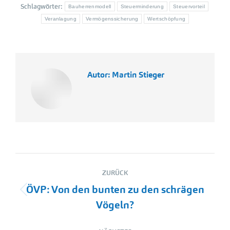
Schlagwörter:
Bauherrenmodell
Steuerminderung
Steuervorteil
Veranlagung
Vermögenssicherung
Wertschöpfung
Autor:
Martin Stieger
Kommentarnavigation
ZURÜCK
ÖVP: Von den bunten zu den schrägen
Vorheriger
Vögeln?
Beitrag: