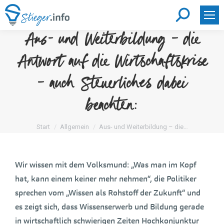
Search:
Aus- und Weiterbildung – die
Antwort auf die Wirtschaftskrise
– auch Steuerliches dabei
beachten:
Sie befinden sich hier:
Start
Allgemein
Aus- und Weiterbildung – die…
Wir wissen mit dem Volksmund: „Was man im Kopf
hat, kann einem keiner mehr nehmen“, die Politiker
sprechen vom „Wissen als Rohstoff der Zukunft“ und
es zeigt sich, dass Wissenserwerb und Bildung gerade
in wirtschaftlich schwierigen Zeiten Hochkonjunktur