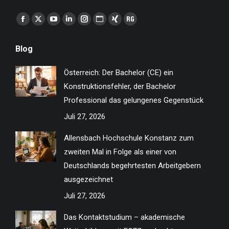
Finden Sie uns auf:
Facebook
X
YouTube
Linkedin
Instagram
Website
XING
ResearchGate
page
page
page
page
page
page
page
page
Blog
opens
opens
opens
opens
opens
opens
opens
opens
in
in
in
in
in
in
in
in
Österreich: Der Bachelor (CE) ein
new
new
new
new
new
new
new
new
Konstruktionsfehler, der Bachelor
window
window
window
window
window
window
window
window
Professional das gelungenes Gegenstück
Juli 27, 2026
Allensbach Hochschule Konstanz zum
zweiten Mal in Folge als einer von
Deutschlands begehrtesten Arbeitgebern
ausgezeichnet
Juli 27, 2026
Das Kontaktstudium – akademische