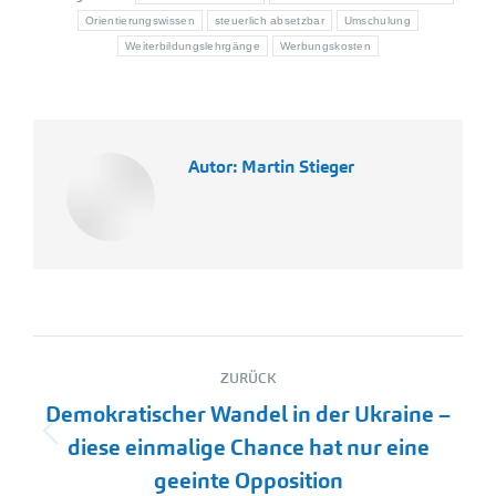
Orientierungswissen
steuerlich absetzbar
Umschulung
Weiterbildungslehrgänge
Werbungskosten
Autor:
Martin Stieger
Kommentarnavigation
ZURÜCK
Demokratischer Wandel in der Ukraine –
Vorheriger
diese einmalige Chance hat nur eine
Beitrag:
geeinte Opposition