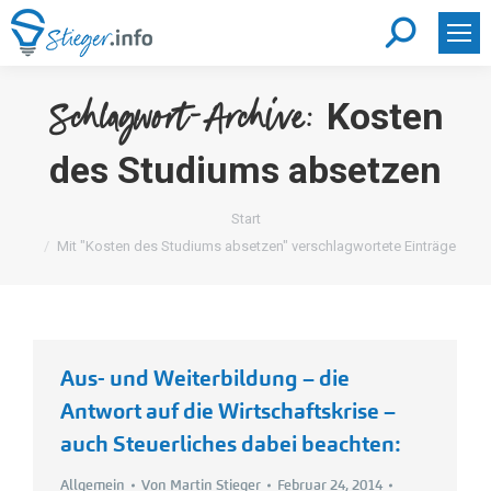
Search:
Kosten
Schlagwort-Archive:
des Studiums absetzen
Sie befinden sich hier:
Start
Mit "Kosten des Studiums absetzen" verschlagwortete Einträge
Aus- und Weiterbildung – die
Antwort auf die Wirtschaftskrise –
auch Steuerliches dabei beachten:
Allgemein
Von
Martin Stieger
Februar 24, 2014