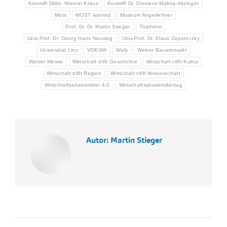
KommR Dkfm. Werner Kraus
KommR Dr. Clemens Malina-Altzinger
Most
MOST wanted
Museum Angerlehner
Prof. Dr. Dr. Martin Stieger
Thalheim
Univ.Prof. Dr. Georg Hans Neuweg
Univ.Prof. Dr. Klaus Zapotoczky
Universität Linz
VOEWA
Wels
Welser Bauernmarkt
Welser Messe
Wirtschaft trifft Geschichte
Wirtschaft trifft Kultur
Wirtschaft trifft Region
Wirtschaft trifft Wissenschaft
Wirtschaftsakademiker 4.0
Wirtschaftsakademikertag
Autor:
Martin Stieger