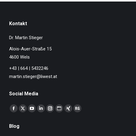
Kontakt
Dr. Martin Stieger
Alois-Auer-Straße 15
4600 Wels
+43 | 664 | 5432246
martin.stieger@liwest.at
Social Media
Finden Sie uns auf:
Facebook
X
YouTube
Linkedin
Instagram
Website
XING
ResearchGate
page
page
page
page
page
page
page
page
Blog
opens
opens
opens
opens
opens
opens
opens
opens
in
in
in
in
in
in
in
in