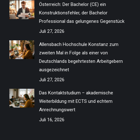
Österreich: Der Bachelor (CE) ein
new
new
new
new
new
new
new
new
Konstruktionsfehler, der Bachelor
window
window
window
window
window
window
window
window
Professional das gelungenes Gegenstück
Juli 27, 2026
Allensbach Hochschule Konstanz zum
zweiten Mal in Folge als einer von
Deutschlands begehrtesten Arbeitgebern
ausgezeichnet
Juli 27, 2026
Das Kontaktstudium – akademische
Weiterbildung mit ECTS und echtem
Anrechnungswert
Juli 16, 2026