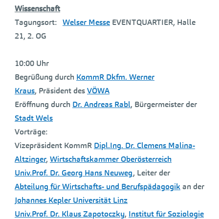
Wissenschaft
Tagungsort:
Welser Messe
EVENTQUARTIER, Halle
21, 2. OG
10:00 Uhr
Begrüßung durch
KommR Dkfm. Werner
Kraus
, Präsident des
VÖWA
Eröffnung durch
Dr. Andreas Rabl
, Bürgermeister der
Stadt Wels
Vorträge:
Vizepräsident KommR
Dipl.Ing. Dr. Clemens Malina-
Altzinger
,
Wirtschaftskammer Oberösterreich
Univ.Prof. Dr. Georg Hans Neuweg
, Leiter der
Abteilung für Wirtschafts- und Berufspädagogik
an der
Johannes Kepler Universität Linz
Univ.Prof. Dr. Klaus Zapotoczky
,
Institut für Soziologie