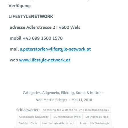
Verfügung:
LIFESTYLE
NETWORK
adresse
Adlerstrasse 2 I 4600 Wels
mobil
+43 699 1500 1570
mail
s.peterstorfer@lifestyle-network.at
web
www.lifestyle-network.at
Categories:
Allgemein
,
Bildung
,
Kunst & Kultur
Von
Martin Stieger
Mai 11, 2018
Schlagwörter:
Abteilung für Wirtschafts- und Berufspädagogik
Allensbach University
Bürgermeister Wels
Dr. Andreas Rabl
Fashion Cafe
Hochschule Allensbach
Institut für Soziologie