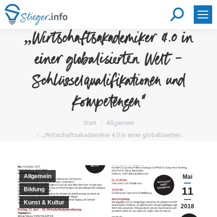
Search:
„Wirtschaftsakademiker 4.0 in
einer globalisierten Welt –
Schlüsselqualifikationen und
Kompetenzen“
Sie befinden sich hier:
Start
Allgemein
„Wirtschaftsakademiker 4.0 in einer globalisierten…
Allgemein
Mai
11
Bildung
Kunst & Kultur
2018