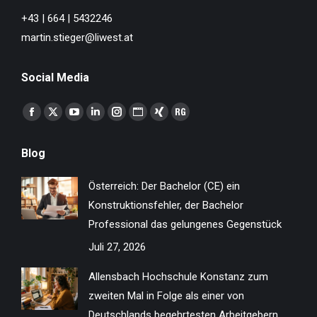
+43 | 664 | 5432246
martin.stieger@liwest.at
Social Media
Finden Sie uns auf:
Facebook
X
YouTube
Linkedin
Instagram
Website
XING
ResearchGate
page
page
page
page
page
page
page
page
Blog
opens
opens
opens
opens
opens
opens
opens
opens
in
in
in
in
in
in
in
in
Österreich: Der Bachelor (CE) ein
new
new
new
new
new
new
new
new
Konstruktionsfehler, der Bachelor
window
window
window
window
window
window
window
window
Professional das gelungenes Gegenstück
Juli 27, 2026
Allensbach Hochschule Konstanz zum
zweiten Mal in Folge als einer von
Deutschlands begehrtesten Arbeitgebern