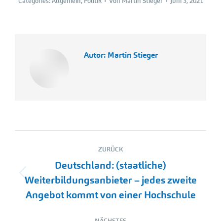
Categories:
Allgemein
,
Politik
Von
Martin Stieger
Juni 3, 2021
Autor:
Martin Stieger
Kommentarnavigation
ZURÜCK
Deutschland: (staatliche)
Vorheriger
Weiterbildungsanbieter – jedes zweite
Beitrag:
Angebot kommt von einer Hochschule
NÄCHSTES