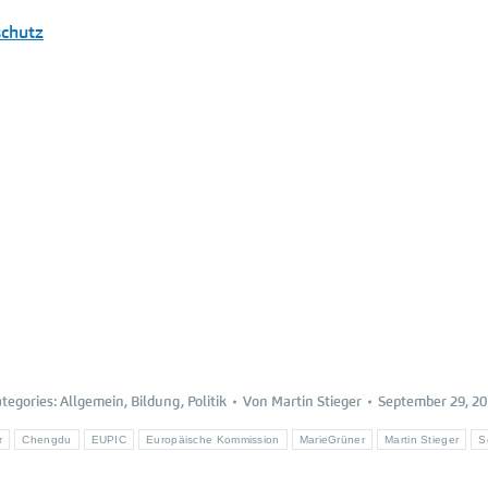
schutz
tegories:
Allgemein
,
Bildung
,
Politik
Von
Martin Stieger
September 29, 2
r
Chengdu
EUPIC
Europäische Kommission
MarieGrüner
Martin Stieger
S