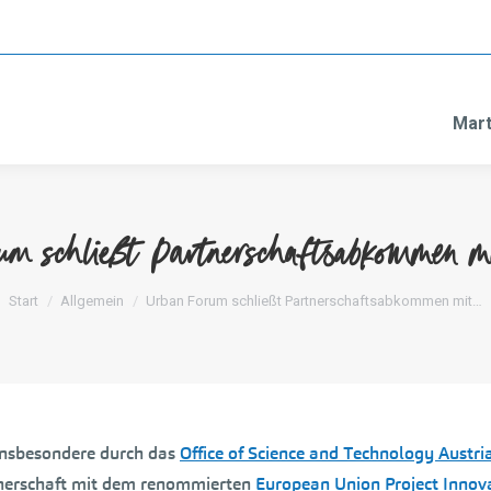
Mart
um schließt Partnerschaftsabkommen
Sie befinden sich hier:
Start
Allgemein
Urban Forum schließt Partnerschaftsabkommen mit…
 insbesondere durch das
Office of Science and Technology Austri
tnerschaft mit dem renommierten
European Union Project Innova