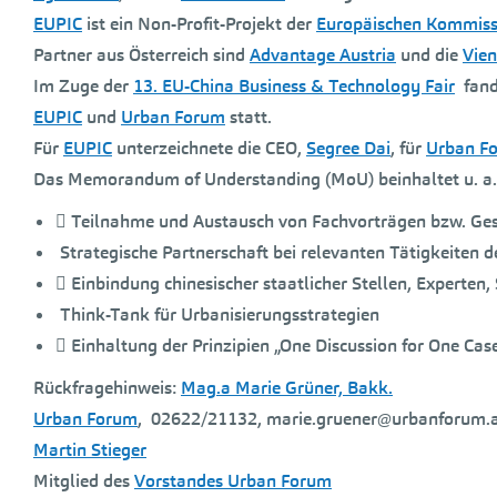
EUPIC
ist ein Non-Profit-Projekt der
Europäischen Kommiss
Partner aus Österreich sind
Advantage Austria
und die
Vien
Im Zuge der
13. EU-China Business & Technology Fair
fand 
EUPIC
und
Urban Forum
statt.
Für
EUPIC
unterzeichnete die CEO,
Segree Dai
, für
Urban F
Das Memorandum of Understanding (MoU) beinhaltet u. a.
 Teilnahme und Austausch von Fachvorträgen bzw. G
Strategische Partnerschaft bei relevanten Tätigkeiten de
 Einbindung chinesischer staatlicher Stellen, Experten,
Think-Tank für Urbanisierungsstrategien
 Einhaltung der Prinzipien „One Discussion for One Ca
Rückfragehinweis:
Mag.a Marie Grüner, Bakk.
Urban Forum
, 02622/21132, marie.gruener@urbanforum.
Martin Stieger
Mitglied des
Vorstandes Urban Forum