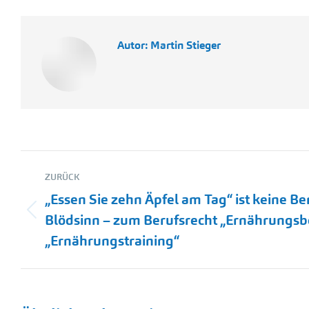
Autor:
Martin Stieger
Kommentarnavigation
ZURÜCK
„Essen Sie zehn Äpfel am Tag“ ist keine B
Vorheriger
Blödsinn – zum Berufsrecht „Ernährungs
Beitrag:
„Ernährungstraining“