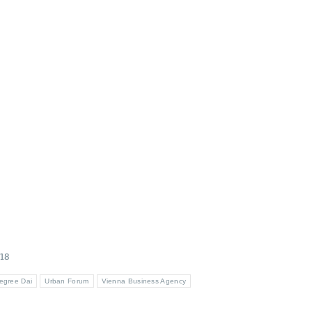
018
egree Dai
Urban Forum
Vienna Business Agency