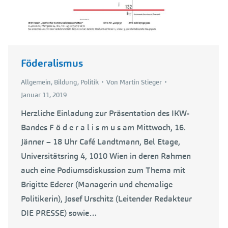
Föderalismus
Allgemein
,
Bildung
,
Politik
Von
Martin Stieger
Januar 11, 2019
Herzliche Einladung zur Präsentation des IKW-
Bandes F ö d e r a l i s m u s am Mittwoch, 16.
Jänner – 18 Uhr Café Landtmann, Bel Etage,
Universitätsring 4, 1010 Wien in deren Rahmen
auch eine Podiumsdiskussion zum Thema mit
Brigitte Ederer (Managerin und ehemalige
Politikerin), Josef Urschitz (Leitender Redakteur
DIE PRESSE) sowie…