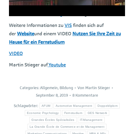
International Studies
https://viennastudies.com/
Hier können Sie
VIS auf youtube
folgen
Weitere Informationen zu
VIS
finden sich auf
der
Website
und einem VIDEO
Nutzen Sie Ihre Zeit zu
Hause für ein Fernstudium
VIDEO
Martin Stieger auf
Youtube
Categories:
Allgemein
,
Bildung
Von
Martin Stieger
September 8, 2019
8 Kommentare
Schlagwörter:
AFUM
Automotive Management
Doppeldiplom
Economic Psychology
Fernstudium
GES Network
Grandes Écoles Spécialisées
IT-Management
La Grande École de Commerce et de Management
Marketing Communications
Mastère
MBA & MSc