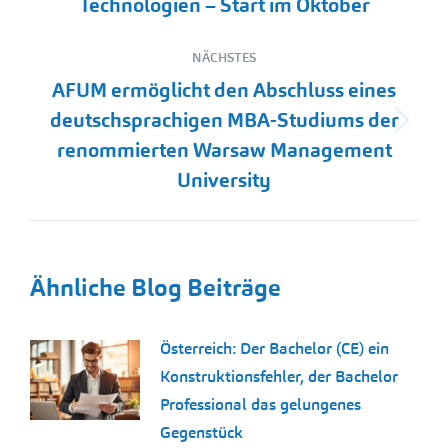
Technologien – Start im Oktober
Beitrag:
NÄCHSTES
AFUM ermöglicht den Abschluss eines
deutschsprachigen MBA-Studiums der
Nächster
renommierten Warsaw Management
Beitrag:
University
Ähnliche Blog Beiträge
Österreich: Der Bachelor (CE) ein
Konstruktionsfehler, der Bachelor
Professional das gelungenes
Gegenstück