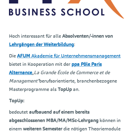
Hoch interessant für alle
Absolventen/-innen von
Lehrgängen der Weiterbildung
:
Die
AFUM
Akademie für Unternehmensmanagement
bietet in Kooperation mit der
ppa Pôle Paris
Alternance
„La Grande École de Commerce et de
Management“
berufsorientierte, branchenbezogene
Masterprogramme als
TopUp
an.
TopUp:
bedeutet
aufbauend auf einem bereits
abgeschlossenen MBA/MA/MSc-Lehrgang
können in
einem
weiteren Semester
die nötigen Theoriemodule