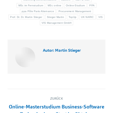
MSc im Fernstudium
MSc online
Online-Studium
PPA
ppa Pôle Paris Alternance
Procurement Management
Prof. Dr. Dr. Martin Stieger
Stieger Martin
TopUp
UK NARIC
VIS
VIS Management GmbH
Autor:
Martin Stieger
Kommentarnavigation
ZURÜCK
Online-Masterstudium Business-Software
Vorheriger