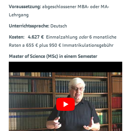
Voraussetzung:
abgeschlossener MBA- oder MA-
Lehrgang
Unterrichtssprache:
Deutsch
Kosten: 4.627 €
Einmalzahlung
oder
6 monatliche
Raten a 655 € plus 950 € Immatrikulationsgebühr
Master of Science (MSc) in einem Semester
Rückfragen, Informationen und Anmeldungen zu
Online Lehrgängen:
vis@viennastudies.com
Prof. Dr. Dr. Martin
Stieger
hält eine
Professur für Berufsbildung und
Wirtschaftspädagogik
, lehrt an der
Hochschule
Allensbach
in
Konstanz
und arbeitet für
VIS
– Vienna