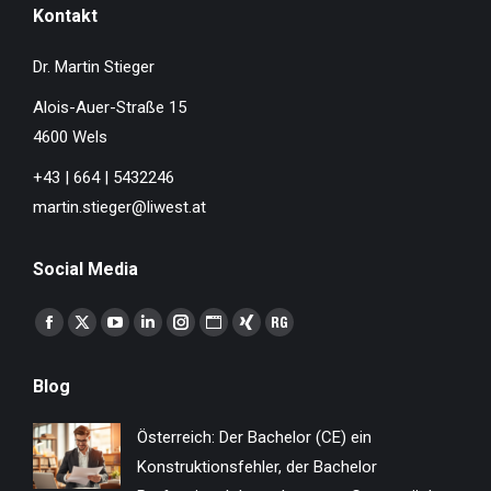
Kontakt
Dr. Martin Stieger
Alois-Auer-Straße 15
4600 Wels
+43 | 664 | 5432246
martin.stieger@liwest.at
Social Media
Finden Sie uns auf:
Facebook
X
YouTube
Linkedin
Instagram
Website
XING
ResearchGate
page
page
page
page
page
page
page
page
Blog
opens
opens
opens
opens
opens
opens
opens
opens
in
in
in
in
in
in
in
in
Österreich: Der Bachelor (CE) ein
new
new
new
new
new
new
new
new
Konstruktionsfehler, der Bachelor
window
window
window
window
window
window
window
window