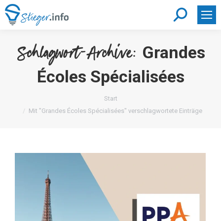
Search:
Grandes
Schlagwort-Archive:
Écoles Spécialisées
Sie befinden sich hier:
Start
Mit "Grandes Écoles Spécialisées" verschlagwortete Einträge