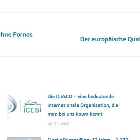
ohne Pornos
Nächster
Der europäische Qual
Beitrag:
Die ICESCO – eine bedeutende
internationale Organisation, die
man bei uns kaum kennt
Juli 13, 2026
MartinStieger.Blog: 12 Jahre – 1.172