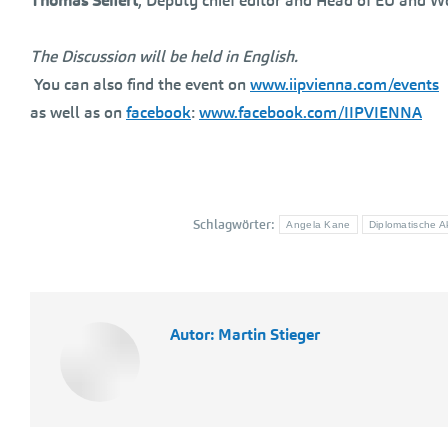
Thomas Seifert
, Deputy chief editor and Head of EU and W
The Discussion will be held in English.
You can also find the event on
www.iipvienna.com/events
as well as on
facebook
:
www.facebook.com/IIPVIENNA
Schlagwörter:
Angela Kane
Diplomatische 
Autor:
Martin Stieger