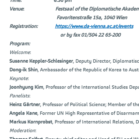
Time:
6:30 pm
Venue
:
Festsaal of the Diplomatische Akade
Favoritenstraße 15a, 1040 Wien
Registration:
https://www.da-vienna.ac.at/events
or by fax 01/504 22 65-200
Program:
Welcome
:
Susanne Keppler-Schlesinger
, Deputy Director, Diplomatis
Dong-ik Shin
, Ambassador of the Republic of Korea to Aust
Keynote
:
Joonhyung Kim
, Professor of the International Studies 
Panelists
:
Heinz G
ä
rtner
, Professor of Political Science; Member of th
Angela Kane
, Former UN High Representative of Disarmament
Markus Kornprobst
, Professor of International Relations
Moderation
: