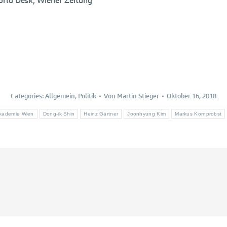
orld Desk, Wiener Zeitung
Categories:
Allgemein
,
Politik
Von
Martin Stieger
Oktober 16, 2018
Akademie Wien
Dong-ik Shin
Heinz Gärtner
Joonhyung Kim
Markus Kornprobst