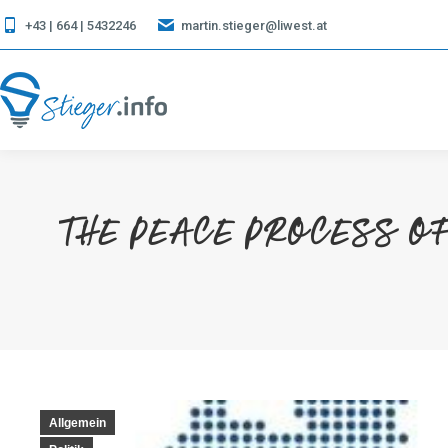
+43 | 664 | 5432246
martin.stieger@liwest.at
THE PEACE PROCESS OF
Allgemein