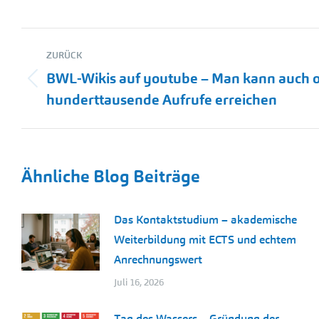
Kommentarnavigation
ZURÜCK
BWL-Wikis auf youtube – Man kann auch 
Vorheriger
hunderttausende Aufrufe erreichen
Beitrag:
Ähnliche Blog Beiträge
Das Kontaktstudium – akademische
Weiterbildung mit ECTS und echtem
Anrechnungswert
Juli 16, 2026
Tag des Wassers – Gründung der