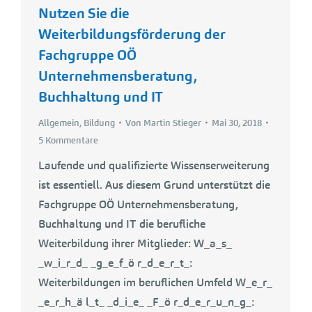
Nutzen Sie die
Weiterbildungsförderung der
Fachgruppe OÖ
Unternehmensberatung,
Buchhaltung und IT
Allgemein
,
Bildung
Von
Martin Stieger
Mai 30, 2018
5 Kommentare
Laufende und qualifizierte Wissenserweiterung
ist essentiell. Aus diesem Grund unterstützt die
Fachgruppe OÖ Unternehmensberatung,
Buchhaltung und IT die berufliche
Weiterbildung ihrer Mitglieder: W_a_s_
_w_i_r_d_ _g_e_f_ö r_d_e_r_t_:
Weiterbildungen im beruflichen Umfeld W_e_r_
_e_r_h_ä l_t_ _d_i_e_ _F_ö r_d_e_r_u_n_g_: