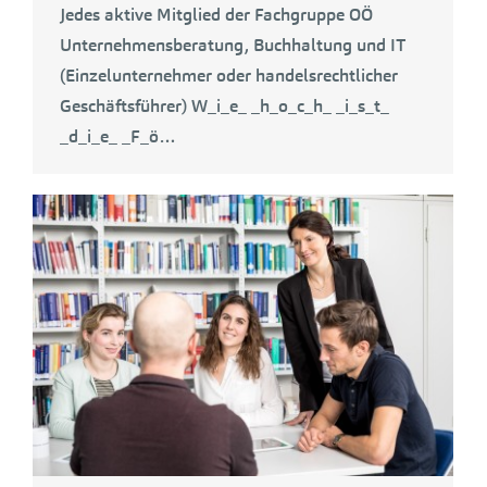
Jedes aktive Mitglied der Fachgruppe OÖ
Unternehmensberatung, Buchhaltung und IT
(Einzelunternehmer oder handelsrechtlicher
Geschäftsführer) W_i_e_ _h_o_c_h_ _i_s_t_
_d_i_e_ _F_ö…