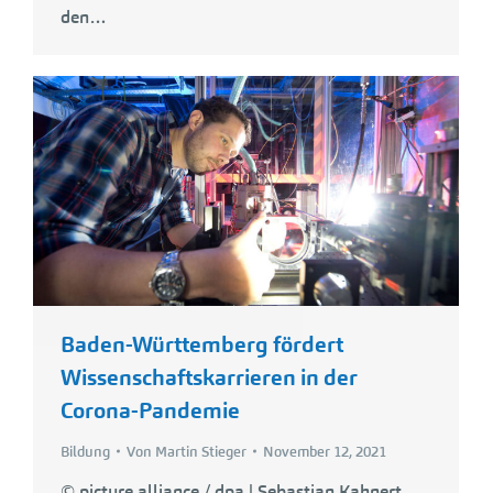
den…
Baden-Württemberg fördert
Wissenschaftskarrieren in der
Corona-Pandemie
Bildung
Von
Martin Stieger
November 12, 2021
© picture alliance / dpa | Sebastian Kahnert